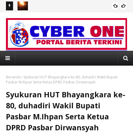
D
Duka Menyelimuti Warga Simpang Timbo Abu Kajai, Relawan
Sa
 di RSUD
STAK Buka Penggalangan Dana Bantu Korban Kebakaran
Tal
 WEBSITE RESMI PORTAL BERITA MEDIAONLI
Beranda
Syukuran HUT Bhayangkara ke-80, duhadiri Wakil Bupati
Pasbar M.Ihpan Serta Ketua DPRD Pasbar Dirwansyah
Syukuran HUT Bhayangkara ke-
80, duhadiri Wakil Bupati
Pasbar M.Ihpan Serta Ketua
DPRD Pasbar Dirwansyah