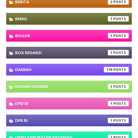
BERITA
2
BMKG
1
BOGOR
1
BOX REDAKSI
1
DAERAH
176
DAERAH PASBAR
1
DPD RI
1
DPR RI
1
DPRD KABUPATEN PASAMAN
1