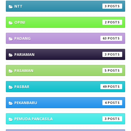
NTT
3
OPINI
2
PADANG
63
PARIAMAN
3
PASAMAN
5
PASBAR
49
PEKANBARU
4
PEMUDA PANCASILA
3