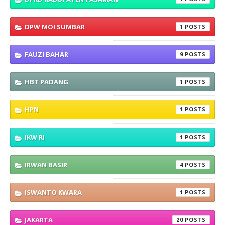
DPW MOI SUMBAR
1
FAUZI BAHAR
9
HBT PADANG
1
HPN
1
IKW RI
1
IRWAN BASIR
4
ISWANTO KWARA
1
JAKARTA
20