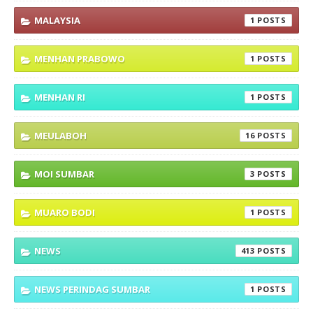
MALAYSIA
1
MENHAN PRABOWO
1
MENHAN RI
1
MEULABOH
16
MOI SUMBAR
3
MUARO BODI
1
NEWS
413
NEWS PERINDAG SUMBAR
1