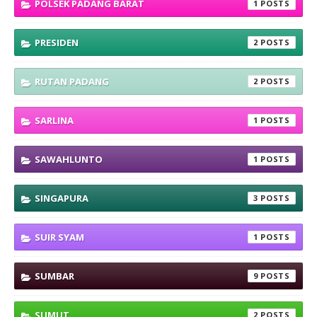
POLSEK PADANG BARAT
1
PRESIDEN
2
RUTAN PADANG
2
SARLINA
1
SAWAHLUNTO
1
SINGAPURA
3
SUIR SYAM
1
SUMBAR
9
SUMUT
2