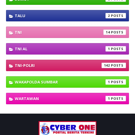
TALU
2
TNI
14
TNI AL
1
TNI-POLRI
142
WAKAPOLDA SUMBAR
1
WARTAWAN
1