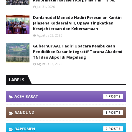
Kehormatan Kavaleri Korps Marinir TNI AL
Juli 31, 2026
Danlanudal Manado Hadiri Peresmian Kantin
Jalasena Kodaeral VIII, Upaya Tingkatkan
Kesejahteraan dan Kebersamaan
Agustus 03, 2026
Gubernur AAL Hadiri Upacara Pembukaan
Pendidikan Dasar Integratif Taruna Akademi
TNI dan Akpol di Magelang
Agustus 03, 2026
LABELS
ACEH BARAT
4
BANDUNG
1
BAPERMEN
2