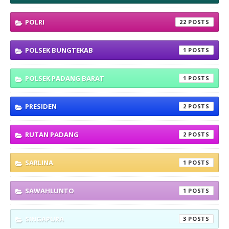
POLRI
22
POLSEK BUNGTEKAB
1
POLSEK PADANG BARAT
1
PRESIDEN
2
RUTAN PADANG
2
SARLINA
1
SAWAHLUNTO
1
SINGAPURA
3