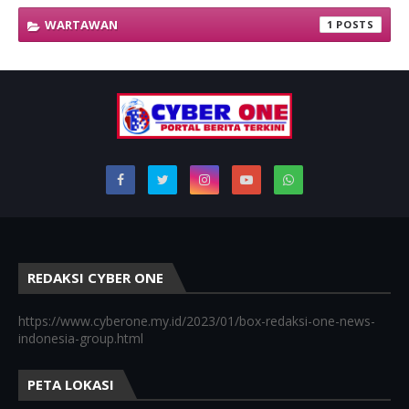
WARTAWAN
1
REDAKSI CYBER ONE
https://www.cyberone.my.id/2023/01/box-redaksi-one-news-
indonesia-group.html
PETA LOKASI