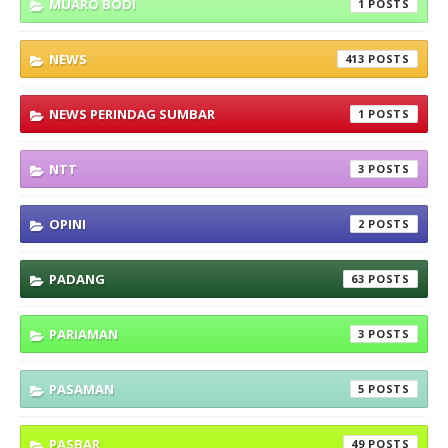
MUARO BODI
1
NEWS
413
NEWS PERINDAG SUMBAR
1
NTT
3
OPINI
2
PADANG
63
PARIAMAN
3
PASAMAN
5
PASBAR
49