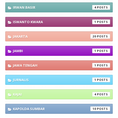
IRWAN BASIR
4
ISWANTO KWARA
1
JAKARTA
20
JAMBI
1
JAWA TENGAH
1
JURNALIS
1
KAJAI
4
KAPOLDA SUMBAR
10