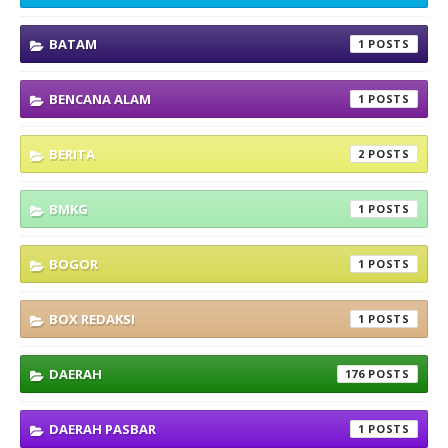
BATAM
1
BENCANA ALAM
1
BERITA
2
BMKG
1
BOGOR
1
BOX REDAKSI
1
DAERAH
176
DAERAH PASBAR
1