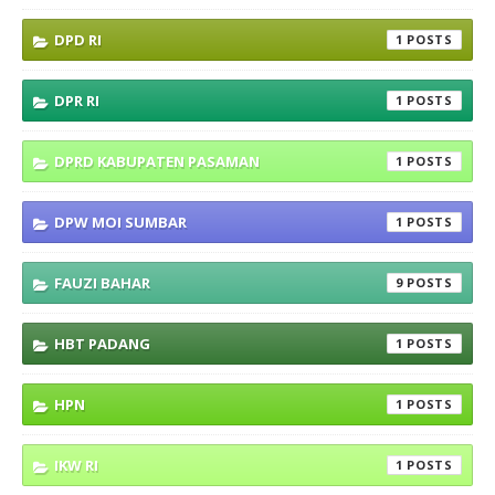
DPD RI
1
DPR RI
1
DPRD KABUPATEN PASAMAN
1
DPW MOI SUMBAR
1
FAUZI BAHAR
9
HBT PADANG
1
HPN
1
IKW RI
1