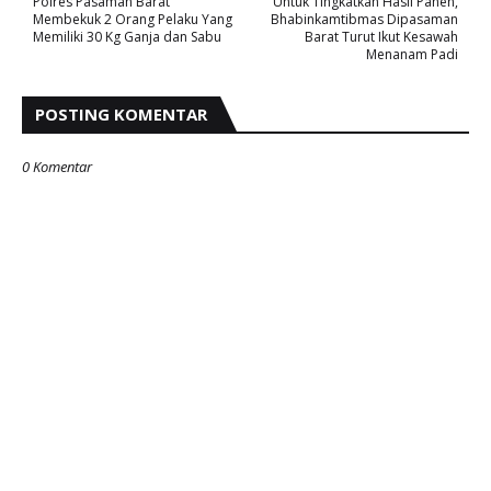
Polres Pasaman Barat
Untuk Tingkatkan Hasil Panen,
Membekuk 2 Orang Pelaku Yang
Bhabinkamtibmas Dipasaman
Memiliki 30 Kg Ganja dan Sabu
Barat Turut Ikut Kesawah
Menanam Padi
POSTING KOMENTAR
0 Komentar