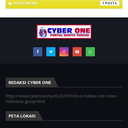
WARTAWAN
1
REDAKSI CYBER ONE
https://www.cyberone.my.id/2023/01/box-redaksi-one-news-
indonesia-group.html
PETA LOKASI