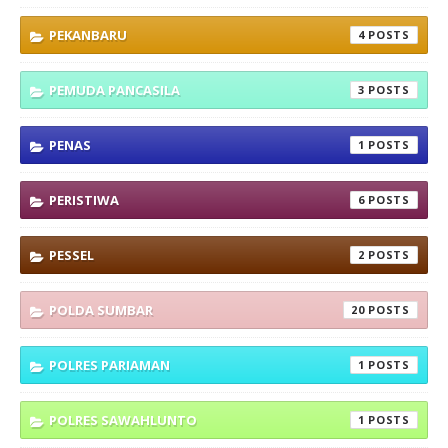
PEKANBARU
4
PEMUDA PANCASILA
3
PENAS
1
PERISTIWA
6
PESSEL
2
POLDA SUMBAR
20
POLRES PARIAMAN
1
POLRES SAWAHLUNTO
1