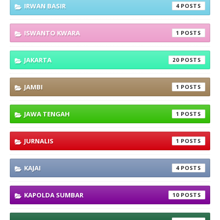
IRWAN BASIR
4
ISWANTO KWARA
1
JAKARTA
20
JAMBI
1
JAWA TENGAH
1
JURNALIS
1
KAJAI
4
KAPOLDA SUMBAR
10