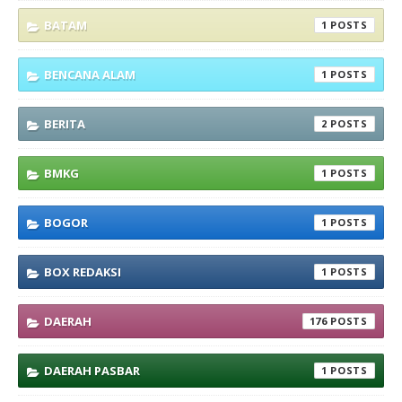
BATAM
1
BENCANA ALAM
1
BERITA
2
BMKG
1
BOGOR
1
BOX REDAKSI
1
DAERAH
176
DAERAH PASBAR
1