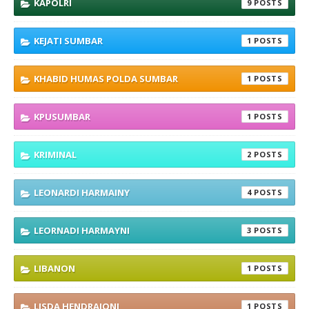
KAPOLRI
9
KEJATI SUMBAR
1
KHABID HUMAS POLDA SUMBAR
1
KPUSUMBAR
1
KRIMINAL
2
LEONARDI HARMAINY
4
LEORNADI HARMAYNI
3
LIBANON
1
LISDA HENDRAJONI
1