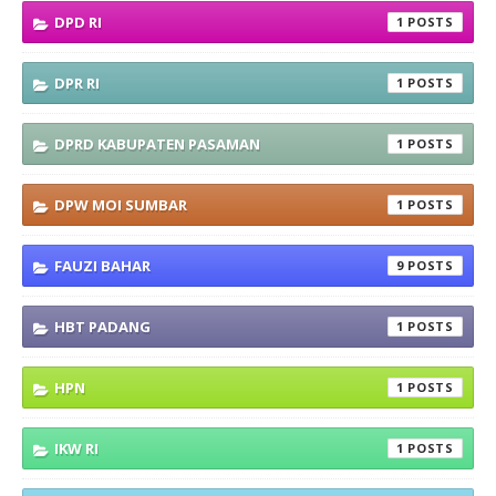
DPD RI
1
DPR RI
1
DPRD KABUPATEN PASAMAN
1
DPW MOI SUMBAR
1
FAUZI BAHAR
9
HBT PADANG
1
HPN
1
IKW RI
1