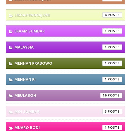
LISDAHENDRAJONI
4
LKAAM SUMBAR
1
MALAYSIA
1
MENHAN PRABOWO
1
MENHAN RI
1
MEULABOH
16
MOI SUMBAR
3
MUARO BODI
1