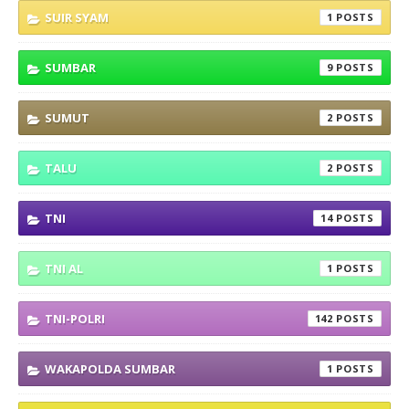
SUIR SYAM
1
SUMBAR
9
SUMUT
2
TALU
2
TNI
14
TNI AL
1
TNI-POLRI
142
WAKAPOLDA SUMBAR
1