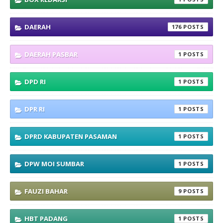
DAERAH
176
DAERAH PASBAR
1
DPD RI
1
DPR RI
1
DPRD KABUPATEN PASAMAN
1
DPW MOI SUMBAR
1
FAUZI BAHAR
9
HBT PADANG
1