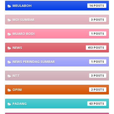
MEULABOH
16
MOI SUMBAR
3
MUARO BODI
1
NEWS
413
NEWS PERINDAG SUMBAR
1
NTT
3
OPINI
2
PADANG
63