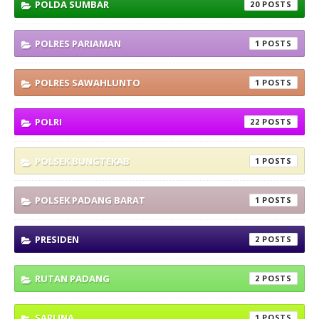
POLDA SUMBAR
20
POLRES PARIAMAN
1
POLRES SAWAHLUNTO
1
POLRI
22
POLSEK BUNGTEKAB
1
POLSEK PADANG BARAT
1
PRESIDEN
2
RUTAN PADANG
2
SARLINA
1