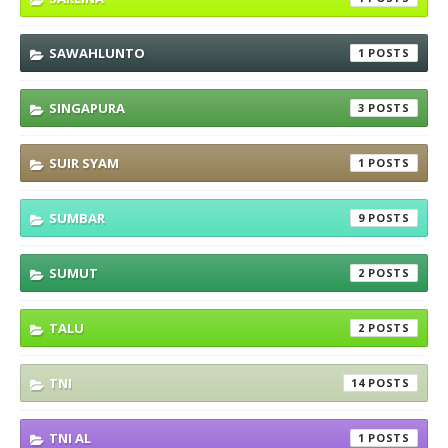
SAWAHLUNTO
1
SINGAPURA
3
SUIR SYAM
1
SUMBAR
9
SUMUT
2
TALU
2
TNI
14
TNI AL
1