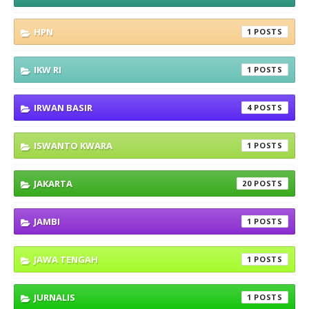
HPN
1
IKW RI
1
IRWAN BASIR
4
ISWANTO KWARA
1
JAKARTA
20
JAMBI
1
JAWA TENGAH
1
JURNALIS
1