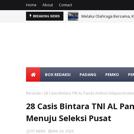
Home
About
Contact
Melalui Olahraga Bersama,
BREAKING NEWS
BOX REDAKSI
PADANG
PEMKO
PE
SELAMAT DATANG DI WEBSIT
Beranda
28 Casis Bintara TNl AL Panda Ambon Dilepas Kodaera
28 Casis Bintara TNl AL Pa
Menuju Seleksi Pusat
FIT NEWS
Mei 29, 2026