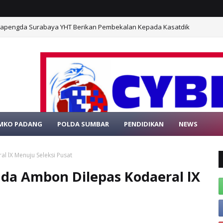
 Kapengda Surabaya YHT Berikan Pembekalan Kepada Kasatdik
MKO PADANG
POLDA SUMBAR
PENDIDIKAN
NEWS
E RESMI PORTAL BERITA MEDIAONLINE CYBE
l lX Menuju Seleksi Pusat
nda Ambon Dilepas Kodaeral lX