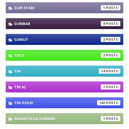
SUIR SYAM
1
SUMBAR
9
SUMUT
2
TALU
2
TNI
14
TNI AL
1
TNI-POLRI
142
WAKAPOLDA SUMBAR
1