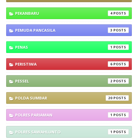
PEKANBARU
4
PEMUDA PANCASILA
3
PENAS
1
PERISTIWA
6
PESSEL
2
POLDA SUMBAR
20
POLRES PARIAMAN
1
POLRES SAWAHLUNTO
1