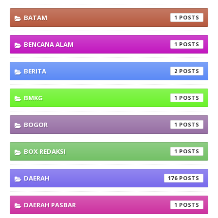
BATAM
1
BENCANA ALAM
1
BERITA
2
BMKG
1
BOGOR
1
BOX REDAKSI
1
DAERAH
176
DAERAH PASBAR
1