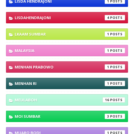
LISDA HENDRAJONI
1
LISDAHENDRAJONI
4
LKAAM SUMBAR
1
MALAYSIA
1
MENHAN PRABOWO
1
MENHAN RI
1
MEULABOH
16
MOI SUMBAR
3
MUARO BODI
1