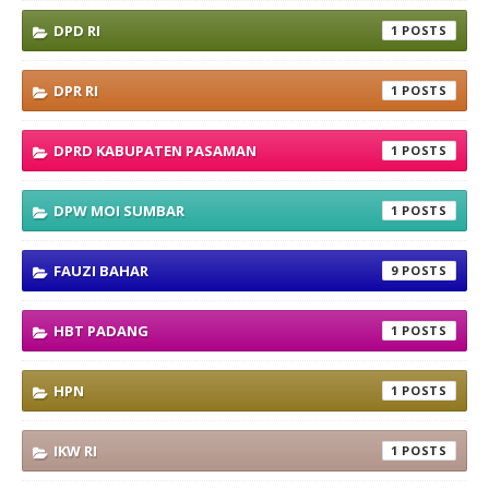
DPD RI
1
DPR RI
1
DPRD KABUPATEN PASAMAN
1
DPW MOI SUMBAR
1
FAUZI BAHAR
9
HBT PADANG
1
HPN
1
IKW RI
1