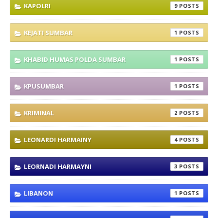
KAPOLRI
9
KEJATI SUMBAR
1
KHABID HUMAS POLDA SUMBAR
1
KPUSUMBAR
1
KRIMINAL
2
LEONARDI HARMAINY
4
LEORNADI HARMAYNI
3
LIBANON
1