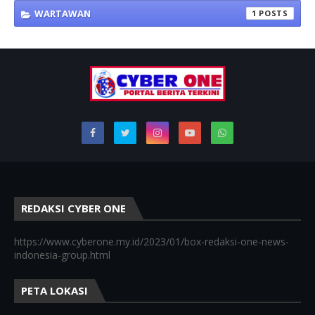
WARTAWAN
1
REDAKSI CYBER ONE
https://www.cyberone.my.id/2023/01/box-redaksi-one-news-
indonesia-group.html
PETA LOKASI