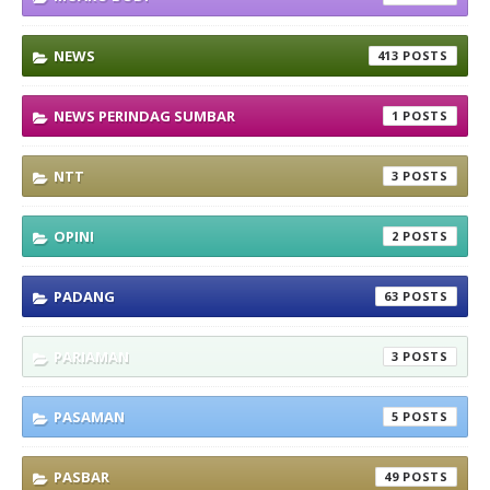
NEWS
413
NEWS PERINDAG SUMBAR
1
NTT
3
OPINI
2
PADANG
63
PARIAMAN
3
PASAMAN
5
PASBAR
49