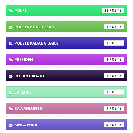
POLRI
22
POLSEK BUNGTEKAB
1
POLSEK PADANG BARAT
1
PRESIDEN
2
RUTAN PADANG
2
SARLINA
1
SAWAHLUNTO
1
SINGAPURA
3