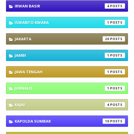
IRWAN BASIR
4
ISWANTO KWARA
1
JAKARTA
20
JAMBI
1
JAWA TENGAH
1
JURNALIS
1
KAJAI
4
KAPOLDA SUMBAR
10