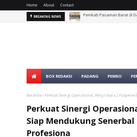
Home
About
Contact
rat
Duka Menyelimuti Warga Si
BREAKING NEWS
BOX REDAKSI
PADANG
PEMKO
PE
Beranda
Perkuat Sinergi Operasional, Wing Udara 2 Puspener
Perkuat Sinergi Operasion
Siap Mendukung Senerbal 
Profesiona