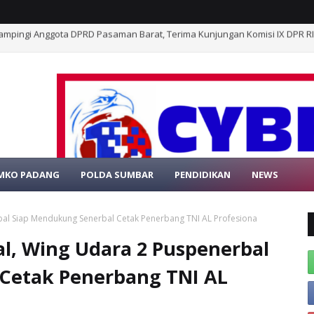
mpang Timbo Abu Kajai, Relawan STAK Buka Penggalangan Dana Bantu K
MKO PADANG
POLDA SUMBAR
PENDIDIKAN
NEWS
SELAMAT DATANG
bal Siap Mendukung Senerbal Cetak Penerbang TNI AL Profesiona
al, Wing Udara 2 Puspenerbal
Cetak Penerbang TNI AL