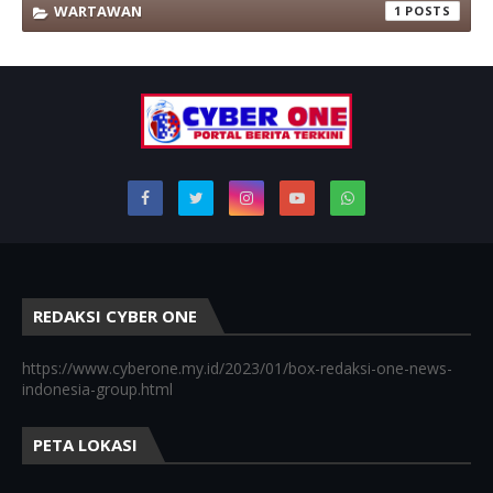
WARTAWAN
1
REDAKSI CYBER ONE
https://www.cyberone.my.id/2023/01/box-redaksi-one-news-
indonesia-group.html
PETA LOKASI