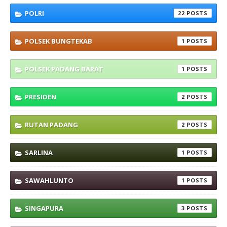
POLRI
22
POLSEK BUNGTEKAB
1
POLSEK PADANG BARAT
1
PRESIDEN
2
RUTAN PADANG
2
SARLINA
1
SAWAHLUNTO
1
SINGAPURA
3