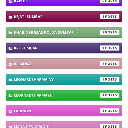
KAPOLRI
9
KEJATI SUMBAR
1
KHABID HUMAS POLDA SUMBAR
1
KPUSUMBAR
1
KRIMINAL
2
LEONARDI HARMAINY
4
LEORNADI HARMAYNI
3
LIBANON
1
LISDA HENDRAJONI
1