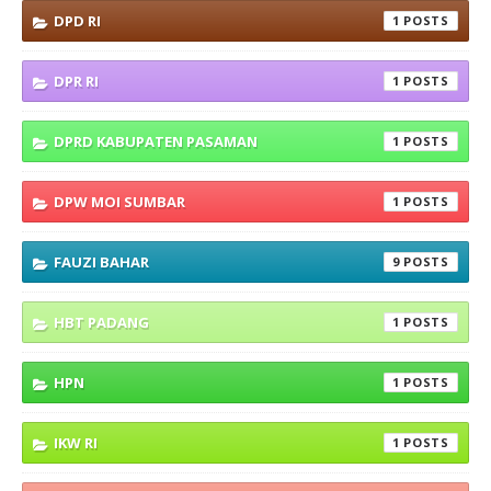
DPD RI
1
DPR RI
1
DPRD KABUPATEN PASAMAN
1
DPW MOI SUMBAR
1
FAUZI BAHAR
9
HBT PADANG
1
HPN
1
IKW RI
1