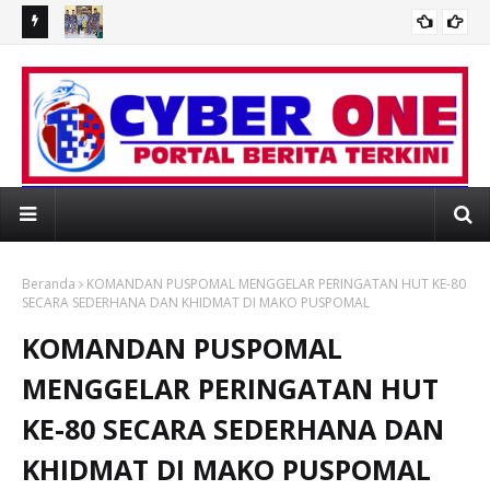
AR
Sambut HUT Ke-62, Danlanudal Juanda Pimpin Ziarah ke
Me
Makam Tokoh Leluhur di Wilayah Juanda
Be
I WEBSITE RESMI PORTAL BERITA MEDIAONL
Beranda
KOMANDAN PUSPOMAL MENGGELAR PERINGATAN HUT KE-80
SECARA SEDERHANA DAN KHIDMAT DI MAKO PUSPOMAL
KOMANDAN PUSPOMAL
MENGGELAR PERINGATAN HUT
KE-80 SECARA SEDERHANA DAN
KHIDMAT DI MAKO PUSPOMAL