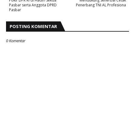
Pokir DPR RI di Hadiri Sekda
Mendukung Senerbal Cetak
Pasbar serta Anggota DPRD
Penerbang TNI AL Profesiona
Pasbar
POSTING KOMENTAR
0 Komentar