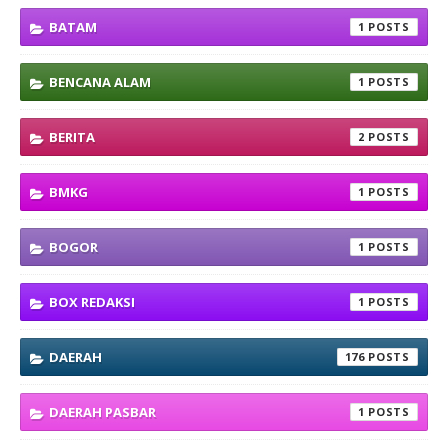
BATAM
1
BENCANA ALAM
1
BERITA
2
BMKG
1
BOGOR
1
BOX REDAKSI
1
DAERAH
176
DAERAH PASBAR
1