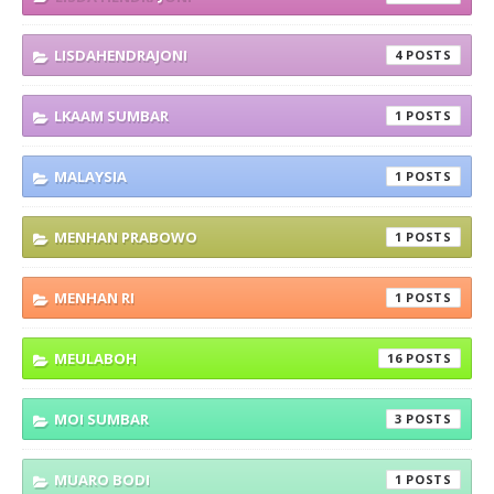
LISDAHENDRAJONI
4
LKAAM SUMBAR
1
MALAYSIA
1
MENHAN PRABOWO
1
MENHAN RI
1
MEULABOH
16
MOI SUMBAR
3
MUARO BODI
1