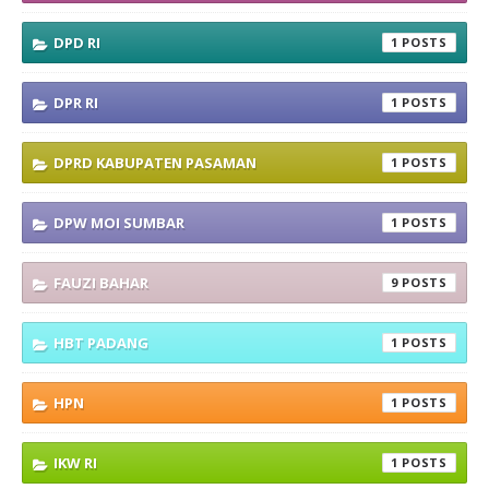
DPD RI
1
DPR RI
1
DPRD KABUPATEN PASAMAN
1
DPW MOI SUMBAR
1
FAUZI BAHAR
9
HBT PADANG
1
HPN
1
IKW RI
1