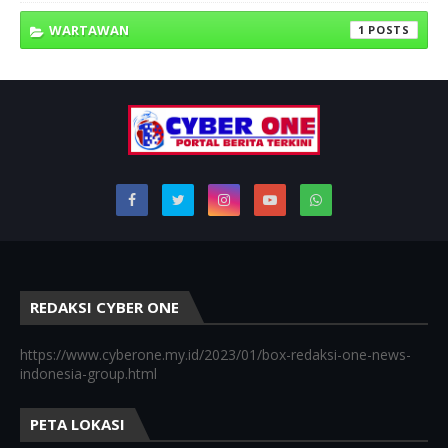
WARTAWAN
1
REDAKSI CYBER ONE
https://www.cyberone.my.id/2023/01/box-redaksi-one-news-
indonesia-group.html
PETA LOKASI