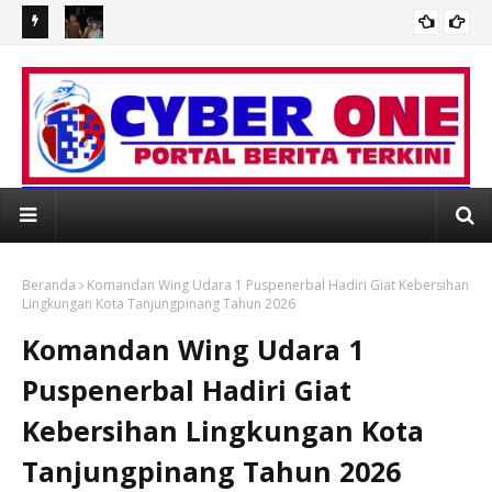
HT
Wagub Vasko Pimpin Evakuasi Korban Banjir di Padang,
Ra
Kelompok Rentan Jadi Prioritas
Ket
Yul
TE RESMI PORTAL BERITA MEDIAONLINE CYB
Beranda
Komandan Wing Udara 1 Puspenerbal Hadiri Giat Kebersihan
Lingkungan Kota Tanjungpinang Tahun 2026
Komandan Wing Udara 1
Puspenerbal Hadiri Giat
Kebersihan Lingkungan Kota
Tanjungpinang Tahun 2026