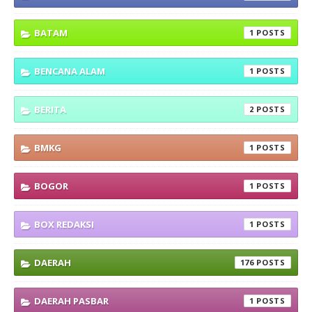
BATAM
1
BENCANA ALAM
1
BERITA
2
BMKG
1
BOGOR
1
BOX REDAKSI
1
DAERAH
176
DAERAH PASBAR
1