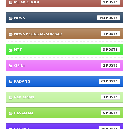
MUARO BODI
1
NEWS
413
NEWS PERINDAG SUMBAR
1
NTT
3
OPINI
2
PADANG
63
PARIAMAN
3
PASAMAN
5
PASBAR
49