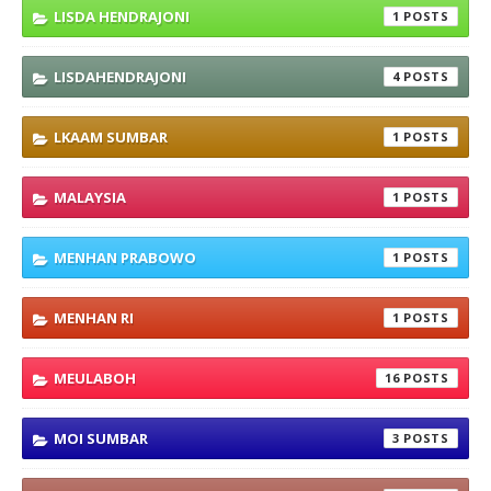
LISDA HENDRAJONI
1
LISDAHENDRAJONI
4
LKAAM SUMBAR
1
MALAYSIA
1
MENHAN PRABOWO
1
MENHAN RI
1
MEULABOH
16
MOI SUMBAR
3