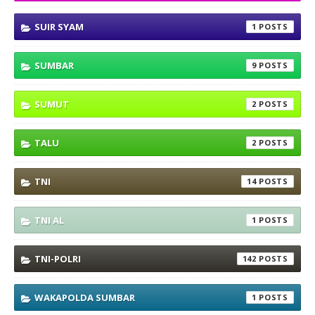
SUIR SYAM
1
SUMBAR
9
SUMUT
2
TALU
2
TNI
14
TNI AL
1
TNI-POLRI
142
WAKAPOLDA SUMBAR
1