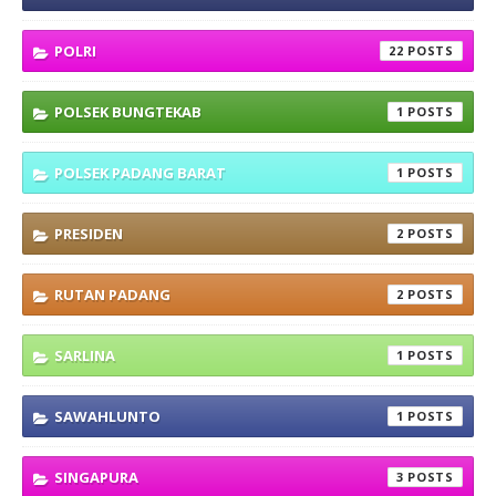
POLRI
22
POLSEK BUNGTEKAB
1
POLSEK PADANG BARAT
1
PRESIDEN
2
RUTAN PADANG
2
SARLINA
1
SAWAHLUNTO
1
SINGAPURA
3