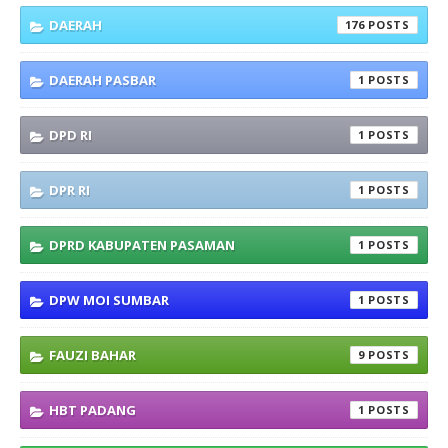
DAERAH
176
DAERAH PASBAR
1
DPD RI
1
DPR RI
1
DPRD KABUPATEN PASAMAN
1
DPW MOI SUMBAR
1
FAUZI BAHAR
9
HBT PADANG
1