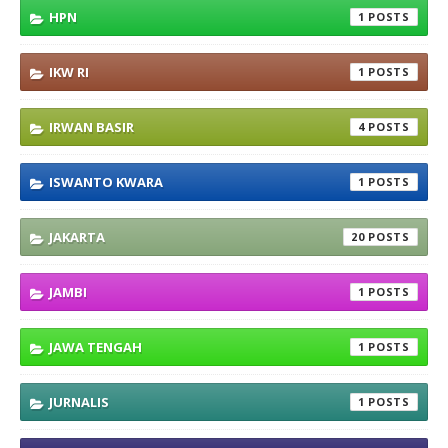
HPN
1
IKW RI
1
IRWAN BASIR
4
ISWANTO KWARA
1
JAKARTA
20
JAMBI
1
JAWA TENGAH
1
JURNALIS
1