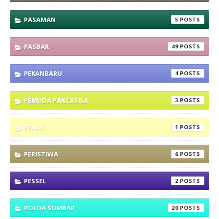
PASAMAN
5
PASBAR
49
PEKANBARU
4
PEMUDA PANCASILA
3
PENAS
1
PERISTIWA
6
PESSEL
2
POLDA SUMBAR
20