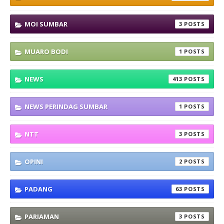
MOI SUMBAR
3
MUARO BODI
1
NEWS
413
NEWS PERINDAG SUMBAR
1
NTT
3
OPINI
2
PADANG
63
PARIAMAN
3