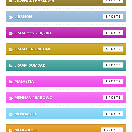
LEORNADI HARMAYNI
3
LIBANON
1
LISDA HENDRAJONI
1
LISDAHENDRAJONI
4
LKAAM SUMBAR
1
MALAYSIA
1
MENHAN PRABOWO
1
MENHAN RI
1
MEULABOH
16