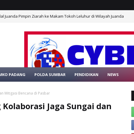
al Juanda Pimpin Ziarah ke Makam Tokoh Leluhur di Wilayah Juanda
MKO PADANG
POLDA SUMBAR
PENDIDIKAN
NEWS
L BERITA MEDIAONLINE CYBER ONE
n Mitigasi Bencana di Pasbar
Kolaborasi Jaga Sungai dan