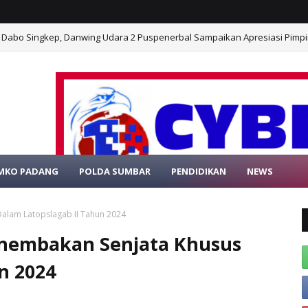
i Dabo Singkep, Danwing Udara 2 Puspenerbal Sampaikan Apresiasi Pimp
MKO PADANG
POLDA SUMBAR
PENDIDIKAN
NEWS
SELA
Dalam Latopslagab II Tahun 2024
enembakan Senjata Khusus
n 2024