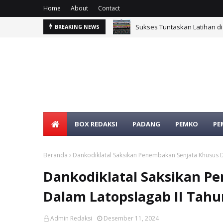
Home
About
Contact
ehatan
Sukses Tuntaskan Latihan d
BREAKING NEWS
BOX REDAKSI
PADANG
PEMKO
PE
Beranda
Dankodiklatal Saksikan Penembakan Senjata Khusus 
Dankodiklatal Saksikan P
Dalam Latopslagab II Tahu
Admin Redaksi
Desember 11, 2024