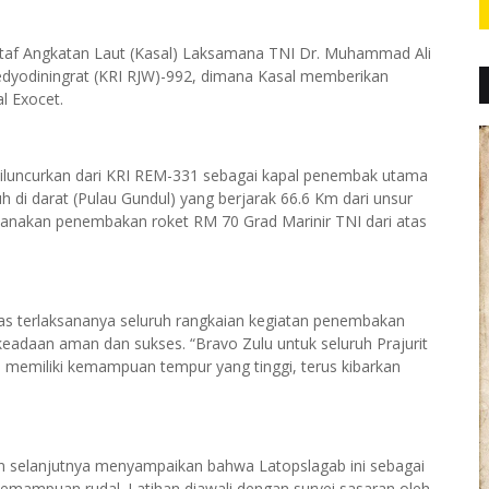
 Staf Angkatan Laut (Kasal) Laksamana TNI Dr. Muhammad Ali
edyodiningrat (KRI RJW)-992, dimana Kasal memberikan
l Exocet.
iluncurkan dari KRI REM-331 sebagai kapal penembak utama
 di darat (Pulau Gundul) yang berjarak 66.6 Km dari unsur
sanakan penembakan roket RM 70 Grad Marinir TNI dari atas
 terlaksananya seluruh rangkaian kegiatan penembakan
keadaan aman dan sukses. “Bravo Zulu untuk seluruh Prajurit
n memiliki kemampuan tempur yang tinggi, terus kibarkan
an selanjutnya menyampaikan bahwa Latopslagab ini sebagai
h kemampuan rudal. Latihan diawali dengan survei sasaran oleh