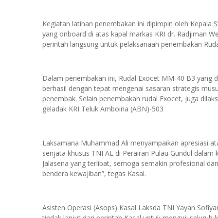
Kegiatan latihan penembakan ini dipimpin oleh Kepala
yang onboard di atas kapal markas KRI dr. Radjiman W
perintah langsung untuk pelaksanaan penembakan Ruda
Dalam penembakan ini, Rudal Exocet MM-40 B3 yang d
berhasil dengan tepat mengenai sasaran strategis musuh
penembak. Selain penembakan rudal Exocet, juga dilak
geladak KRI Teluk Amboina (ABN)-503
Laksamana Muhammad Ali menyampaikan apresiasi atas
senjata khusus TNI AL di Perairan Pulau Gundul dalam 
Jalasena yang terlibat, semoga semakin profesional da
bendera kewajiban”, tegas Kasal.
Asisten Operasi (Asops) Kasal Laksda TNI Yayan Sofiy
tindak lanjut dari perintah Kasal untuk menguji seluru