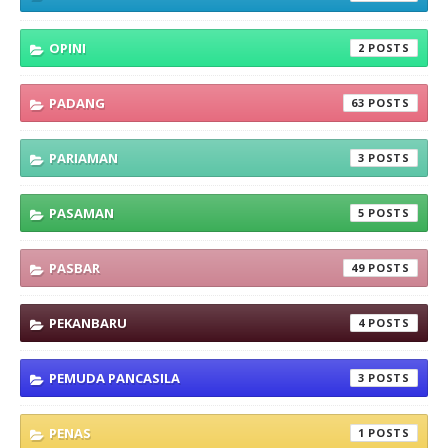
OPINI
2
PADANG
63
PARIAMAN
3
PASAMAN
5
PASBAR
49
PEKANBARU
4
PEMUDA PANCASILA
3
PENAS
1