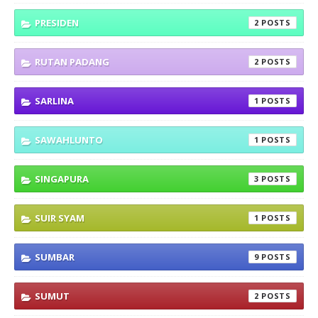
PRESIDEN
2
RUTAN PADANG
2
SARLINA
1
SAWAHLUNTO
1
SINGAPURA
3
SUIR SYAM
1
SUMBAR
9
SUMUT
2