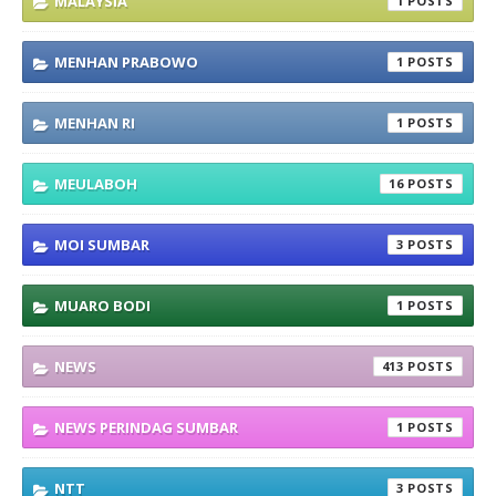
MALAYSIA
1
MENHAN PRABOWO
1
MENHAN RI
1
MEULABOH
16
MOI SUMBAR
3
MUARO BODI
1
NEWS
413
NEWS PERINDAG SUMBAR
1
NTT
3