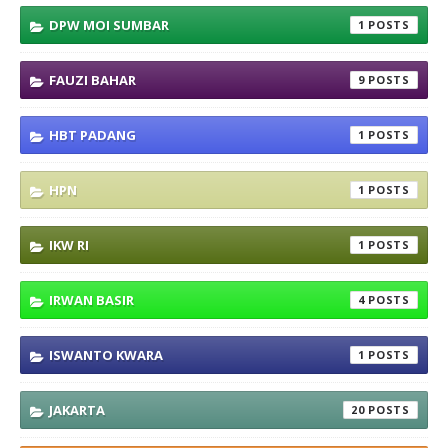
DPW MOI SUMBAR
1
FAUZI BAHAR
9
HBT PADANG
1
HPN
1
IKW RI
1
IRWAN BASIR
4
ISWANTO KWARA
1
JAKARTA
20