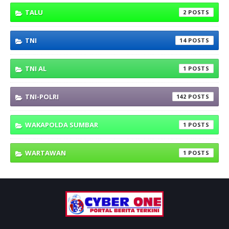
TALU
2
TNI
14
TNI AL
1
TNI-POLRI
142
WAKAPOLDA SUMBAR
1
WARTAWAN
1