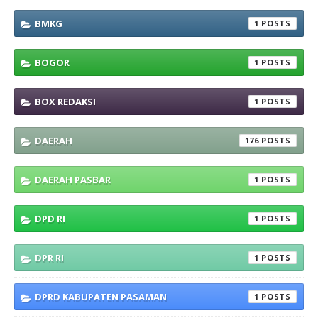
BMKG
1
BOGOR
1
BOX REDAKSI
1
DAERAH
176
DAERAH PASBAR
1
DPD RI
1
DPR RI
1
DPRD KABUPATEN PASAMAN
1