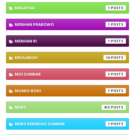
MALAYSIA
1
MENHAN PRABOWO
1
MENHAN RI
1
MEULABOH
16
MOI SUMBAR
3
MUARO BODI
1
NEWS
413
NEWS PERINDAG SUMBAR
1