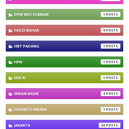
DPW MOI SUMBAR
1
FAUZI BAHAR
9
HBT PADANG
1
HPN
1
IKW RI
1
IRWAN BASIR
4
ISWANTO KWARA
1
JAKARTA
20