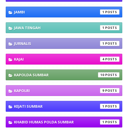
JAMBI
1
JAWA TENGAH
1
JURNALIS
1
KAJAI
4
KAPOLDA SUMBAR
10
KAPOLRI
9
KEJATI SUMBAR
1
KHABID HUMAS POLDA SUMBAR
1