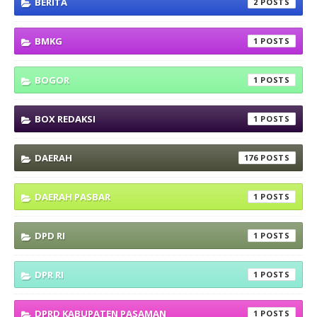
BERITA
2
BMKG
1
BOGOR
1
BOX REDAKSI
1
DAERAH
176
DAERAH PASBAR
1
DPD RI
1
DPR RI
1
DPRD KABUPATEN PASAMAN
1