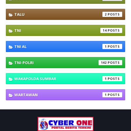
TALU
2
TNI
14
TNI AL
1
TNI-POLRI
142
WAKAPOLDA SUMBAR
1
WARTAWAN
1