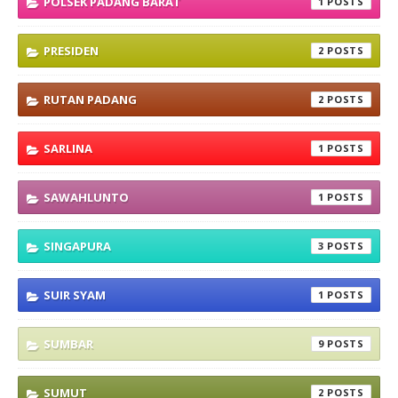
POLSEK PADANG BARAT
1
PRESIDEN
2
RUTAN PADANG
2
SARLINA
1
SAWAHLUNTO
1
SINGAPURA
3
SUIR SYAM
1
SUMBAR
9
SUMUT
2