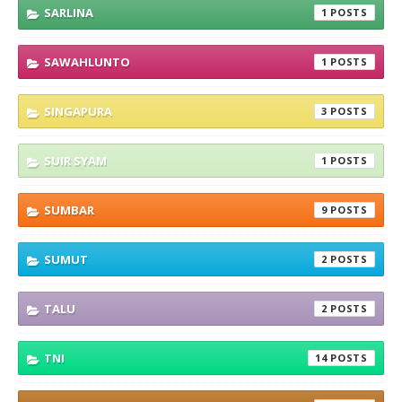
SARLINA
1
SAWAHLUNTO
1
SINGAPURA
3
SUIR SYAM
1
SUMBAR
9
SUMUT
2
TALU
2
TNI
14