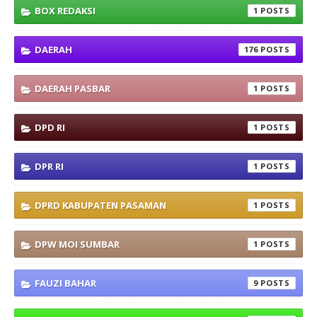
BOX REDAKSI
1
DAERAH
176
DAERAH PASBAR
1
DPD RI
1
DPR RI
1
DPRD KABUPATEN PASAMAN
1
DPW MOI SUMBAR
1
FAUZI BAHAR
9