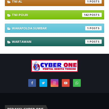
TNI AL
1
TNI-POLRI
142
WAKAPOLDA SUMBAR
1
WARTAWAN
1
REDAKSI CYBER ONE