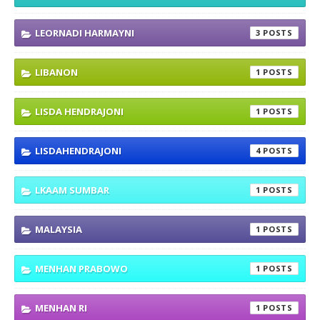
LEORNADI HARMAYNI
3
LIBANON
1
LISDA HENDRAJONI
1
LISDAHENDRAJONI
4
LKAAM SUMBAR
1
MALAYSIA
1
MENHAN PRABOWO
1
MENHAN RI
1