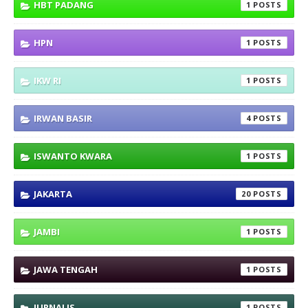
HBT PADANG
1
HPN
1
IKW RI
1
IRWAN BASIR
4
ISWANTO KWARA
1
JAKARTA
20
JAMBI
1
JAWA TENGAH
1
JURNALIS
1