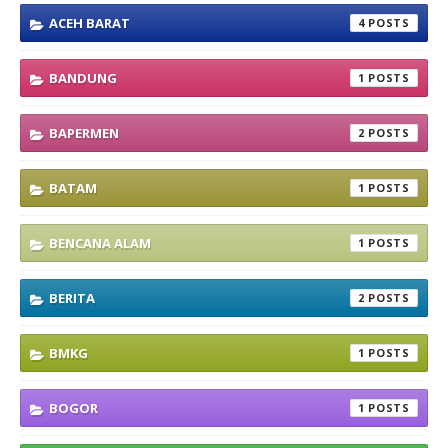
ACEH BARAT
4
BANDUNG
1
BAPERMEN
2
BATAM
1
BENCANA ALAM
1
BERITA
2
BMKG
1
BOGOR
1