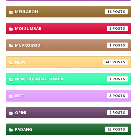
MEULABOH
16
MOI SUMBAR
3
MUARO BODI
1
NEWS
413
NEWS PERINDAG SUMBAR
1
NTT
3
OPINI
2
PADANG
63