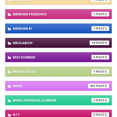
MENHAN PRABOWO
1
MENHAN RI
1
MEULABOH
16
MOI SUMBAR
3
MUARO BODI
1
NEWS
413
NEWS PERINDAG SUMBAR
1
NTT
3