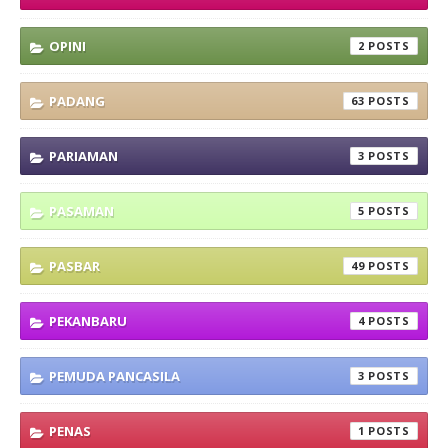
OPINI
2
PADANG
63
PARIAMAN
3
PASAMAN
5
PASBAR
49
PEKANBARU
4
PEMUDA PANCASILA
3
PENAS
1