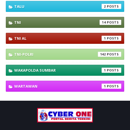
TALU
2
TNI
14
TNI AL
1
TNI-POLRI
142
WAKAPOLDA SUMBAR
1
WARTAWAN
1