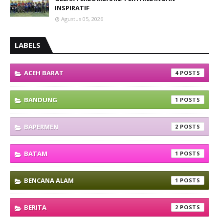
INSPIRATIF
Agustus 05, 2026
LABELS
ACEH BARAT
4
BANDUNG
1
BAPERMEN
2
BATAM
1
BENCANA ALAM
1
BERITA
2