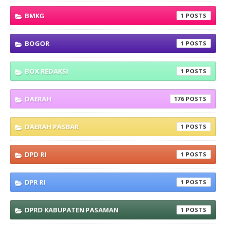
BMKG
1
BOGOR
1
BOX REDAKSI
1
DAERAH
176
DAERAH PASBAR
1
DPD RI
1
DPR RI
1
DPRD KABUPATEN PASAMAN
1