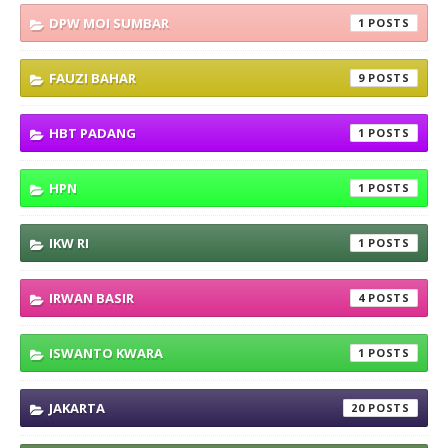
DPW MOI SUMBAR
1
FAUZI BAHAR
9
HBT PADANG
1
HPN
1
IKW RI
1
IRWAN BASIR
4
ISWANTO KWARA
1
JAKARTA
20