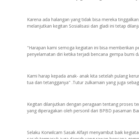
Karena ada halangan yang tidak bisa mereka tinggalkan
melanjutkan kegitan Sosialisasi dan gladi ini tetap di
"Harapan kami semoga kegiatan ini bisa memberikan p
penyelamatan diri ketika terjadi bencana gempa bumi d
Kami harap kepada anak- anak kita setelah pulang keru
tua dan tetangganya" .Tutur zulkarnain yang juga sebaga
Kegitan dilanjutkan dengan peragaan tentang proses 
yang diperagakan oleh personil dari BPBD pasaman Bar
Selaku Korwilcam Sasak Alfajri menyambut baik kegiata
sasak termasuk juga daerah yang rawan bencana gempa