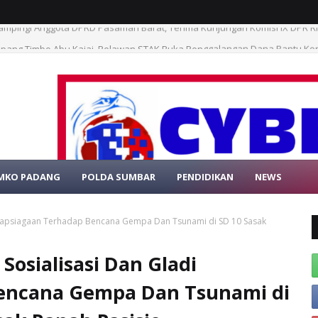
mpang Timbo Abu Kajai, Relawan STAK Buka Penggalangan Dana Bantu K
MKO PADANG
POLDA SUMBAR
PENDIDIKAN
NEWS
SELAMAT DATA
siapsiagaan Terhadap Bencana Gempa Dan Tsunami di SD 10 Sasak
osialisasi Dan Gladi
Bencana Gempa Dan Tsunami di