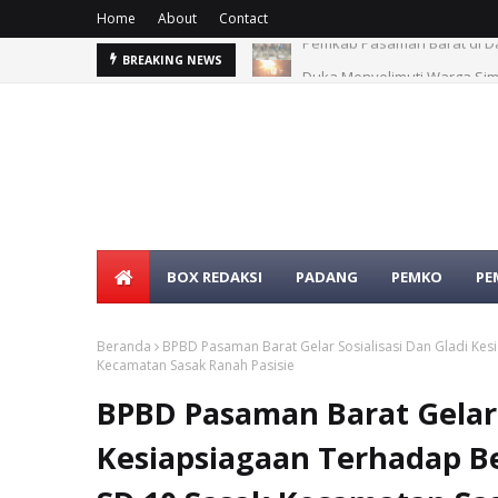
Home
About
Contact
rat
Duka Menyelimuti Warga Si
BREAKING NEWS
BOX REDAKSI
PADANG
PEMKO
PE
Beranda
BPBD Pasaman Barat Gelar Sosialisasi Dan Gladi Ke
Kecamatan Sasak Ranah Pasisie
BPBD Pasaman Barat Gelar S
Kesiapsiagaan Terhadap 