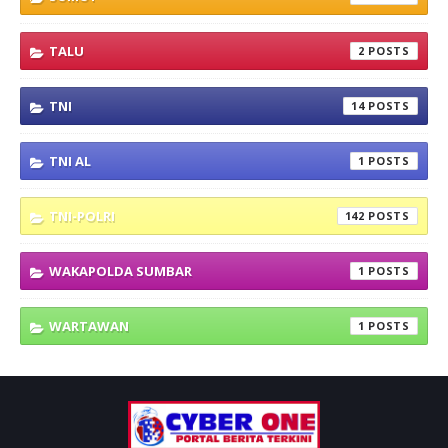
TALU
2
TNI
14
TNI AL
1
TNI-POLRI
142
WAKAPOLDA SUMBAR
1
WARTAWAN
1