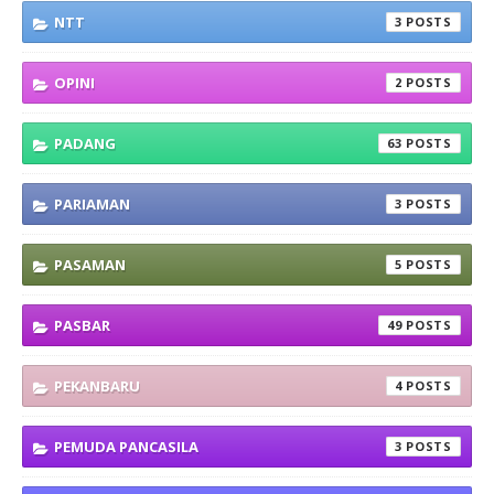
NTT
3
OPINI
2
PADANG
63
PARIAMAN
3
PASAMAN
5
PASBAR
49
PEKANBARU
4
PEMUDA PANCASILA
3