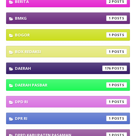
BERITA
2
BMKG
1
BOGOR
1
BOX REDAKSI
1
DAERAH
176
DAERAH PASBAR
1
DPD RI
1
DPR RI
1
DPRD KABUPATEN PASAMAN
1