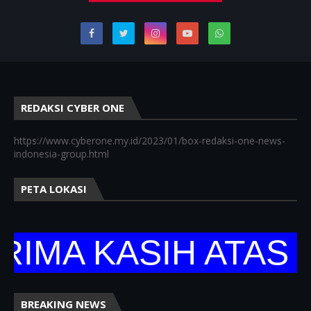
REDAKSI CYBER ONE
https://www.cyberone.my.id/2023/01/box-redaksi-one-news-
indonesia-group.html
PETA LOKASI
A KASIH ATAS KU
BREAKING NEWS