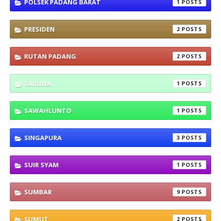
POLSEK PADANG BARAT
1
PRESIDEN
2
RUTAN PADANG
2
SARLINA
1
SAWAHLUNTO
1
SINGAPURA
3
SUIR SYAM
1
SUMBAR
9
SUMUT
2