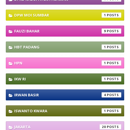
DPW MOI SUMBAR
1
FAUZI BAHAR
9
HBT PADANG
1
HPN
1
IKW RI
1
IRWAN BASIR
4
ISWANTO KWARA
1
JAKARTA
20