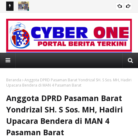
AR
Sambut HUT Ke-62, Danlanudal Juanda Pimpin Ziarah ke
Me
Makam Tokoh Leluhur di Wilayah Juanda
Be
I WEBSITE RESMI PORTAL BERITA MEDIAONL
Beranda
Anggota DPRD Pasaman Barat Yondrizal SH. S Sos. MH, Hadiri
Upacara Bendera di MAN 4 Pasaman Barat
Anggota DPRD Pasaman Barat
Yondrizal SH. S Sos. MH, Hadiri
Upacara Bendera di MAN 4
Pasaman Barat