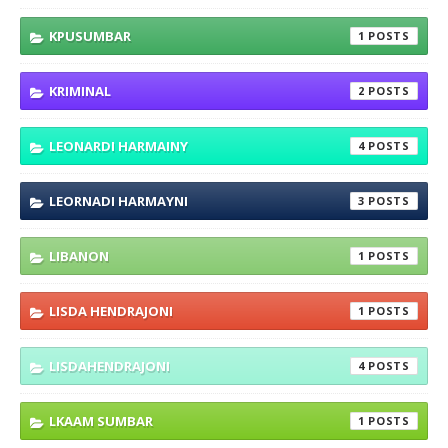
KPUSUMBAR
1
KRIMINAL
2
LEONARDI HARMAINY
4
LEORNADI HARMAYNI
3
LIBANON
1
LISDA HENDRAJONI
1
LISDAHENDRAJONI
4
LKAAM SUMBAR
1