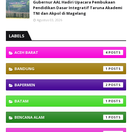
Gubernur AAL Hadiri Upacara Pembukaan
Pendidikan Dasar Integratif Taruna Akademi
TNI dan Akpol di Magelang
Agustus 03, 2026
LABELS
ACEH BARAT
4
BANDUNG
1
BAPERMEN
2
BATAM
1
BENCANA ALAM
1