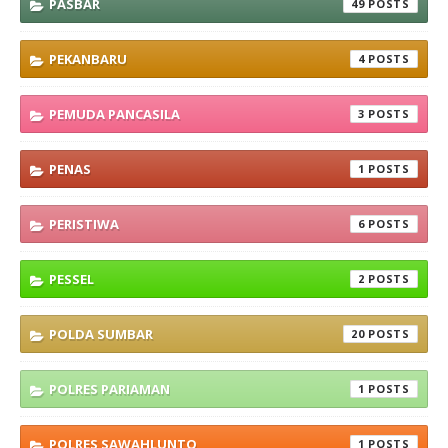
PASBAR
49
PEKANBARU
4
PEMUDA PANCASILA
3
PENAS
1
PERISTIWA
6
PESSEL
2
POLDA SUMBAR
20
POLRES PARIAMAN
1
POLRES SAWAHLUNTO
1