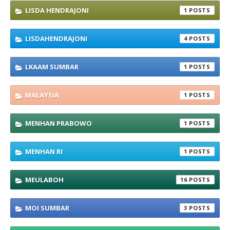
LISDA HENDRAJONI
1
LISDAHENDRAJONI
4
LKAAM SUMBAR
1
MALAYSIA
1
MENHAN PRABOWO
1
MENHAN RI
1
MEULABOH
16
MOI SUMBAR
3