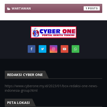
WARTAWAN
1
REDAKSI CYBER ONE
https://www.cyberone.my.id/2023/01/box-redaksi-one-news-
indonesia-group.html
PETA LOKASI