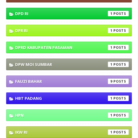
DPD RI
1
DPR RI
1
DPRD KABUPATEN PASAMAN
1
DPW MOI SUMBAR
1
FAUZI BAHAR
9
HBT PADANG
1
HPN
1
IKW RI
1