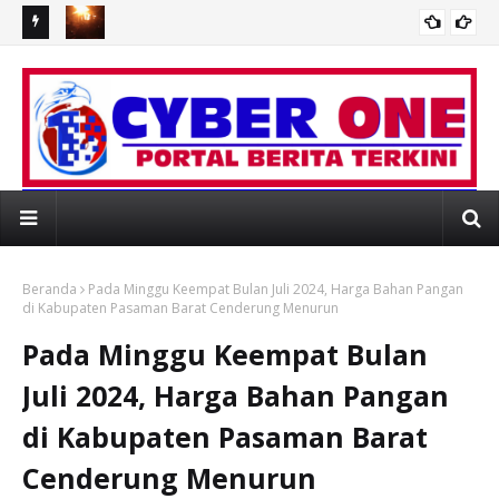
D
Duka Menyelimuti Warga Simpang Timbo Abu Kajai, Relawan
Sa
 di RSUD
STAK Buka Penggalangan Dana Bantu Korban Kebakaran
Tal
 WEBSITE RESMI PORTAL BERITA MEDIAONLI
Beranda
Pada Minggu Keempat Bulan Juli 2024, Harga Bahan Pangan
di Kabupaten Pasaman Barat Cenderung Menurun
Pada Minggu Keempat Bulan
Juli 2024, Harga Bahan Pangan
di Kabupaten Pasaman Barat
Cenderung Menurun