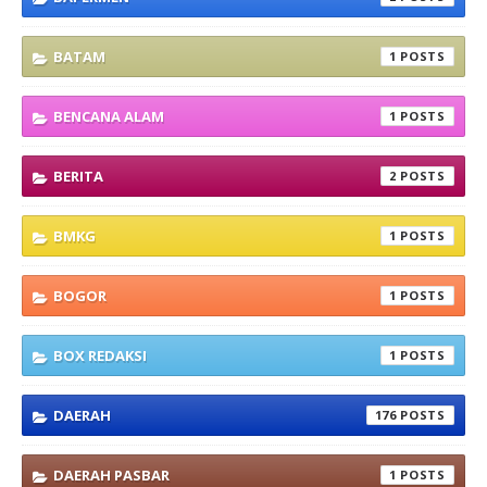
BATAM
1
BENCANA ALAM
1
BERITA
2
BMKG
1
BOGOR
1
BOX REDAKSI
1
DAERAH
176
DAERAH PASBAR
1