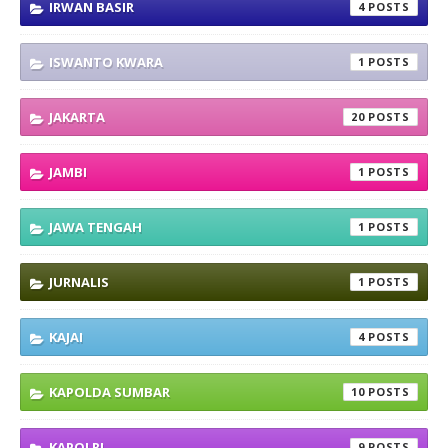
IRWAN BASIR
4
ISWANTO KWARA
1
JAKARTA
20
JAMBI
1
JAWA TENGAH
1
JURNALIS
1
KAJAI
4
KAPOLDA SUMBAR
10
KAPOLRI
9