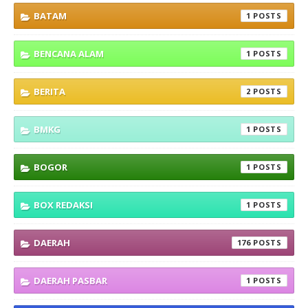
BATAM
1
BENCANA ALAM
1
BERITA
2
BMKG
1
BOGOR
1
BOX REDAKSI
1
DAERAH
176
DAERAH PASBAR
1