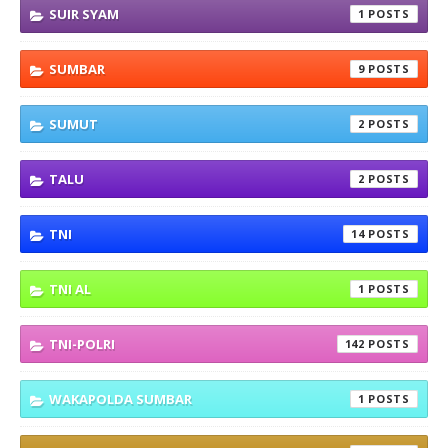
SUIR SYAM
1
SUMBAR
9
SUMUT
2
TALU
2
TNI
14
TNI AL
1
TNI-POLRI
142
WAKAPOLDA SUMBAR
1