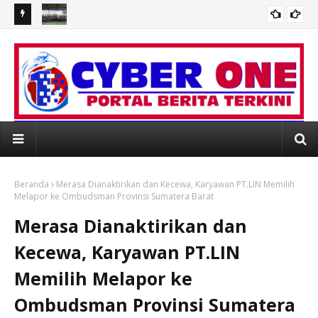
MERIAHKAN HUT KEMERDEKAAN, KODAERAL XIII GELAR
Sam
an Emas
PERLOMBAAN/ PERTANDINGAN INSPIRATIF
Ma
 WEBSITE RESMI PORTAL BERITA MEDIAONLI
Beranda
Merasa Dianaktirikan dan Kecewa, Karyawan PT.LIN Memilih
Melapor ke Ombudsman Provinsi Sumatera Barat
Merasa Dianaktirikan dan
Kecewa, Karyawan PT.LIN
Memilih Melapor ke
Ombudsman Provinsi Sumatera