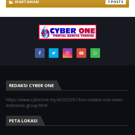
WARTAWAN
1
REDAKSI CYBER ONE
https://www.cyberone.my.id/2023/01/box-redaksi-one-news-
indonesia-group.html
PETA LOKASI