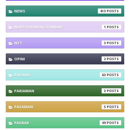
NEWS
413
NEWS PERINDAG SUMBAR
1
NTT
3
OPINI
2
PADANG
63
PARIAMAN
3
PASAMAN
5
PASBAR
49