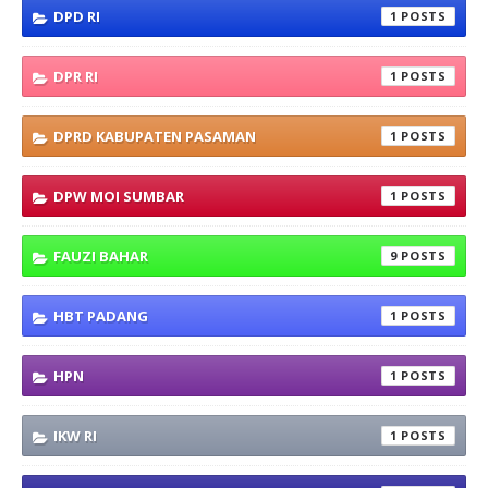
DPD RI
1
DPR RI
1
DPRD KABUPATEN PASAMAN
1
DPW MOI SUMBAR
1
FAUZI BAHAR
9
HBT PADANG
1
HPN
1
IKW RI
1