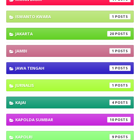
ISWANTO KWARA
1
JAKARTA
20
JAMBI
1
JAWA TENGAH
1
JURNALIS
1
KAJAI
4
KAPOLDA SUMBAR
10
KAPOLRI
9