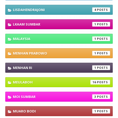
LISDAHENDRAJONI
4
LKAAM SUMBAR
1
MALAYSIA
1
MENHAN PRABOWO
1
MENHAN RI
1
MEULABOH
16
MOI SUMBAR
3
MUARO BODI
1