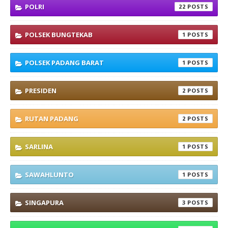
POLRI
22
POLSEK BUNGTEKAB
1
POLSEK PADANG BARAT
1
PRESIDEN
2
RUTAN PADANG
2
SARLINA
1
SAWAHLUNTO
1
SINGAPURA
3