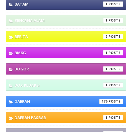
BATAM
1
BENCANA ALAM
1
BERITA
2
BMKG
1
BOGOR
1
BOX REDAKSI
1
DAERAH
176
DAERAH PASBAR
1