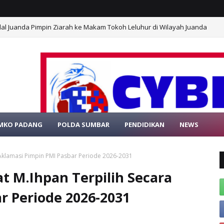
al Juanda Pimpin Ziarah ke Makam Tokoh Leluhur di Wilayah Juanda
 Kapengda Surabaya YHT Berikan Pembekalan Kepada Kasatdik
MKO PADANG
POLDA SUMBAR
PENDIDIKAN
NEWS
T DATANG DI WEBSITE RESMI PORTAL BERIT
 Aklamasi Pimpin PMI Pasbar Periode 2026-2031
t M.Ihpan Terpilih Secara
r Periode 2026-2031