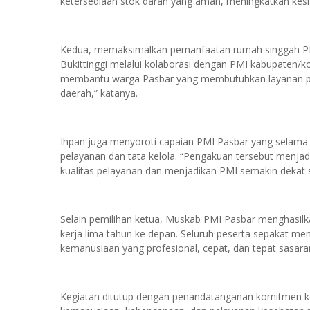
ketersediaan stok darah yang aman, meningkatkan kes
Kedua, memaksimalkan pemanfaatan rumah singgah P
Bukittinggi melalui kolaborasi dengan PMI kabupaten/ko
membantu warga Pasbar yang membutuhkan layanan pen
daerah,” katanya.
Ihpan juga menyoroti capaian PMI Pasbar yang selama ini
pelayanan dan tata kelola. “Pengakuan tersebut menjad
kualitas pelayanan dan menjadikan PMI semakin dekat se
Selain pemilihan ketua, Muskab PMI Pasbar menghasil
kerja lima tahun ke depan. Seluruh peserta sepakat m
kemanusiaan yang profesional, cepat, dan tepat sasara
Kegiatan ditutup dengan penandatanganan komitmen k