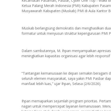
Kecamatan Pasaman, Pasbar, Cyber One Top - Wakil Bup
Ketua Palang Merah Indonesia (PMI) Kabupaten Pasam
Musyawarah Kabupaten (Muskab) PMI di Aula Kantor Bu
Muskab berlangsung demokratis dan menghasilkan dua 
formatur untuk menyusun struktur kepengurusan PMI P
Dalam sambutannya, M. Ihpan menyampaikan apresiasi 
meningkatkan kapasitas organisasi agar lebih responsi
“Tantangan kemanusiaan ke depan semakin beragam da
seluruh elemen masyarakat, saya yakin PMI Pasbar da
manfaat lebih luas,” ujar Ihpan, Selasa (2/6/2026).
Ihpan memaparkan sejumlah program prioritas. Pertam
nagari untuk mempercepat layanan kemanusiaan. Menur