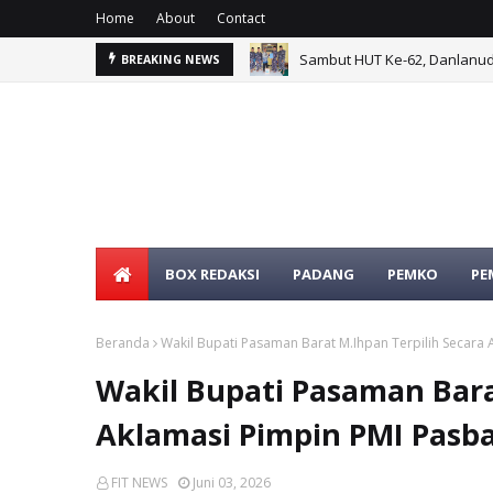
Home
About
Contact
Sambut HUT Ke-62, Danlanud
Melalui Olahraga Bersama,
BREAKING NEWS
BOX REDAKSI
PADANG
PEMKO
PE
SELAMA
Beranda
Wakil Bupati Pasaman Barat M.Ihpan Terpilih Secara
Wakil Bupati Pasaman Bara
Aklamasi Pimpin PMI Pasba
FIT NEWS
Juni 03, 2026