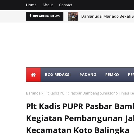
Home
About
Contact
Danlanudal Manado Bekali 
BREAKING NEWS
BOX REDAKSI
PADANG
PEMKO
PE
Beranda
Plt Kadis PUPR Pasbar Bambang Sumasono Tinjau Ke
Plt Kadis PUPR Pasbar Ba
Kegiatan Pembangunan Jal
Kecamatan Koto Balingka