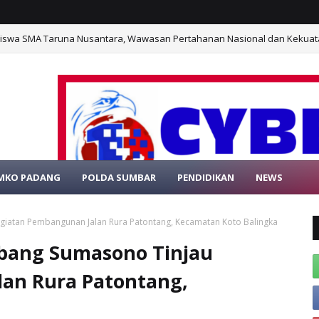
Siswa SMA Taruna Nusantara, Wawasan Pertahanan Nasional dan Kekuat
MKO PADANG
POLDA SUMBAR
PENDIDIKAN
NEWS
SELAMAT DATANG DI WEBSITE RESMI PORTA
giatan Pembangunan Jalan Rura Patontang, Kecamatan Koto Balingka
mbang Sumasono Tinjau
an Rura Patontang,