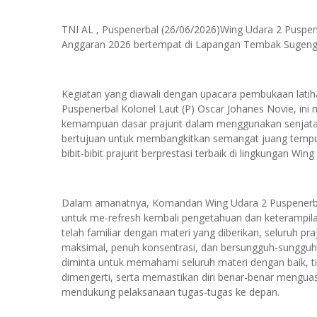
TNI AL , Puspenerbal (26/06/2026)Wing Udara 2 Pusp
Anggaran 2026 bertempat di Lapangan Tembak Sugeng 
Kegiatan yang diawali dengan upacara pembukaan lati
Puspenerbal Kolonel Laut (P) Oscar Johanes Novie, i
kemampuan dasar prajurit dalam menggunakan senjata l
bertujuan untuk membangkitkan semangat juang tempur 
bibit-bibit prajurit berprestasi terbaik di lingkungan Wi
Dalam amanatnya, Komandan Wing Udara 2 Puspenerb
untuk me-refresh kembali pengetahuan dan keterampila
telah familiar dengan materi yang diberikan, seluruh pr
maksimal, penuh konsentrasi, dan bersungguh-sungguh d
diminta untuk memahami seluruh materi dengan baik, ti
dimengerti, serta memastikan diri benar-benar menguas
mendukung pelaksanaan tugas-tugas ke depan.