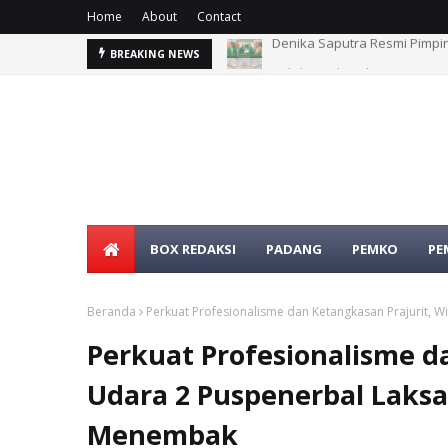
Home
About
Contact
Sekda Pasbar dan Anggota D
BREAKING NEWS
BOX REDAKSI
PADANG
PEMKO
PE
Beranda
Perkuat Profesionalisme dan Ketangkasan Prajurit,
Perkuat Profesionalisme d
Udara 2 Puspenerbal Laks
Menembak