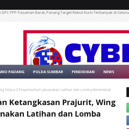
PRD Pasbar Dampingi Sosialisasi Germas, Ade Rezki Pratama Dorong P
MKO PADANG
POLDA SUMBAR
PENDIDIKAN
NEWS
SELAMAT DATA
 Wing Udara 2 Puspenerbal Laksanakan Latihan dan Lomba Menembak
an Ketangkasan Prajurit, Wing
anakan Latihan dan Lomba