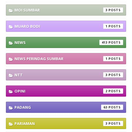
MOI SUMBAR
3
MUARO BODI
1
NEWS
413
NEWS PERINDAG SUMBAR
1
NTT
3
OPINI
2
PADANG
63
PARIAMAN
3