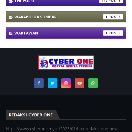
TNI-POLRI
142
WAKAPOLDA SUMBAR
1
WARTAWAN
1
REDAKSI CYBER ONE
https://www.cyberone.my.id/2023/01/box-redaksi-one-news-