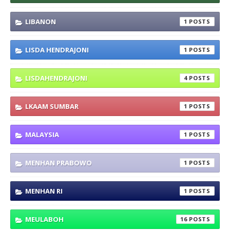
LIBANON
1
LISDA HENDRAJONI
1
LISDAHENDRAJONI
4
LKAAM SUMBAR
1
MALAYSIA
1
MENHAN PRABOWO
1
MENHAN RI
1
MEULABOH
16