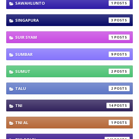
SAWAHLUNTO
1
SINGAPURA
3
SUIR SYAM
1
SUMBAR
9
SUMUT
2
TALU
2
TNI
14
TNI AL
1