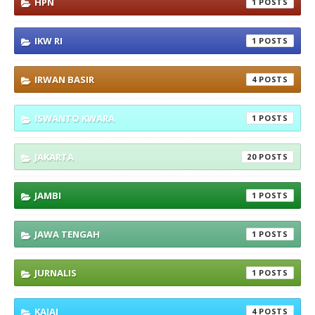
HPN
1
IKW RI
1
IRWAN BASIR
4
ISWANTO KWARA
1
JAKARTA
20
JAMBI
1
JAWA TENGAH
1
JURNALIS
1
KAJAI
4