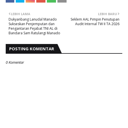
LEBIH LAMA
LEBIH BARU
Dukyanbang Lanudal Manado
Seklem AAL Pimpin Penutupan
Sukseskan Penjemputan dan
Audit Internal TW II TA 2026
Pengantaran Pejabat TNI AL di
Bandara Sam Ratulangi Manado
POSTING KOMENTAR
0 Komentar