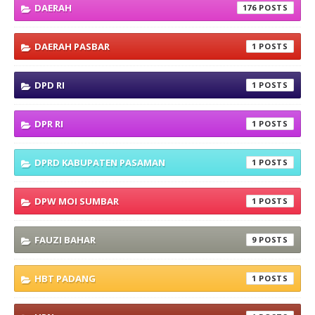
DAERAH
176
DAERAH PASBAR
1
DPD RI
1
DPR RI
1
DPRD KABUPATEN PASAMAN
1
DPW MOI SUMBAR
1
FAUZI BAHAR
9
HBT PADANG
1