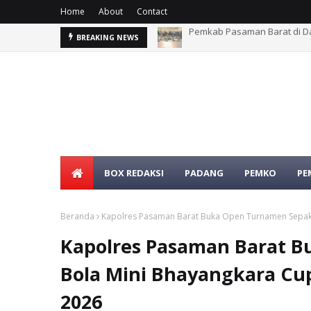
Home
About
Contact
rat
Duka Menyelimuti Warga Si
BREAKING NEWS
BOX REDAKSI
PADANG
PEMKO
PE
Beranda
Kapolres Pasaman Barat Buka Open Turnamen Sepak 
Kapolres Pasaman Barat 
Bola Mini Bhayangkara Cu
2026