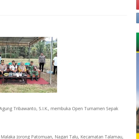
Agung Tribawanto, S.I.K., membuka Open Turnamen Sepak
an Malaka Jorong Patomuan, Nagari Talu, Kecamatan Talamau,