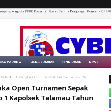
mpang Timbo Abu Kajai, Relawan STAK Buka Penggalangan Dana Bantu K
MKO PADANG
POLDA SUMBAR
PENDIDIKAN
NEWS
SELAMAT DATAN
Bola Mini Bhayangkara Cup 1 Kapolsek Talamau Tahun 2026
Buka Open Turnamen Sepak
p 1 Kapolsek Talamau Tahun