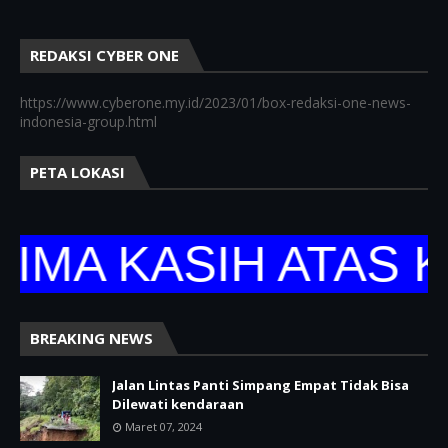
REDAKSI CYBER ONE
https://www.cyberone.my.id/2023/01/box-redaksi-one-news-
indonesia-group.html
PETA LOKASI
 KASIH ATAS KUN
BREAKING NEWS
Jalan Lintas Panti Simpang Empat Tidak Bisa
Dilewati kendaraan
Maret 07, 2024