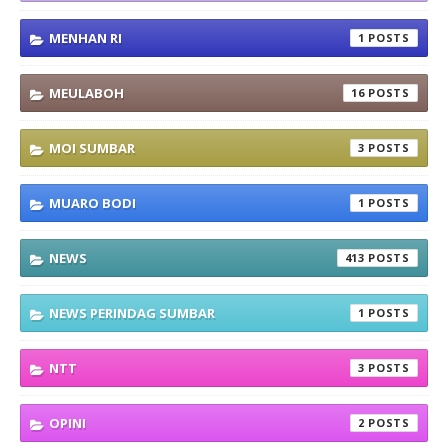
MENHAN RI
1
MEULABOH
16
MOI SUMBAR
3
MUARO BODI
1
NEWS
413
NEWS PERINDAG SUMBAR
1
NTT
3
OPINI
2