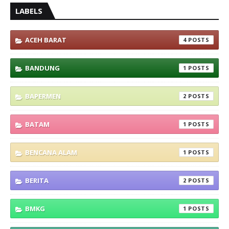
LABELS
ACEH BARAT
4
BANDUNG
1
BAPERMEN
2
BATAM
1
BENCANA ALAM
1
BERITA
2
BMKG
1