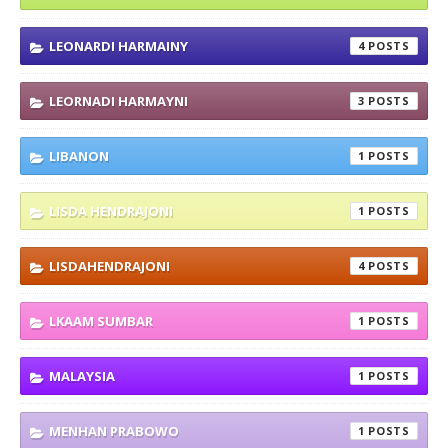
LEONARDI HARMAINY
4
LEORNADI HARMAYNI
3
LIBANON
1
LISDA HENDRAJONI
1
LISDAHENDRAJONI
4
LKAAM SUMBAR
1
MALAYSIA
1
MENHAN PRABOWO
1