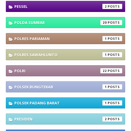
PESSEL
2
POLDA SUMBAR
20
POLRES PARIAMAN
1
POLRES SAWAHLUNTO
1
POLRI
22
POLSEK BUNGTEKAB
1
POLSEK PADANG BARAT
1
PRESIDEN
2