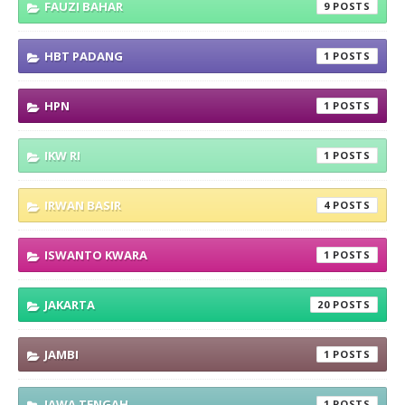
FAUZI BAHAR
9
HBT PADANG
1
HPN
1
IKW RI
1
IRWAN BASIR
4
ISWANTO KWARA
1
JAKARTA
20
JAMBI
1
JAWA TENGAH
1