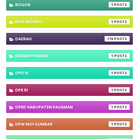
BOGOR
1
BOX REDAKSI
1
DAERAH
176
DAERAH PASBAR
1
DPD RI
1
DPR RI
1
DPRD KABUPATEN PASAMAN
1
DPW MOI SUMBAR
1