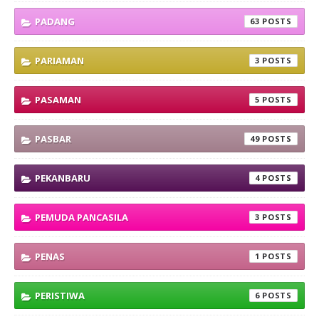
PADANG
63
PARIAMAN
3
PASAMAN
5
PASBAR
49
PEKANBARU
4
PEMUDA PANCASILA
3
PENAS
1
PERISTIWA
6