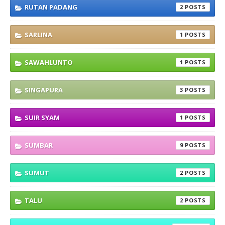
RUTAN PADANG
2
SARLINA
1
SAWAHLUNTO
1
SINGAPURA
3
SUIR SYAM
1
SUMBAR
9
SUMUT
2
TALU
2