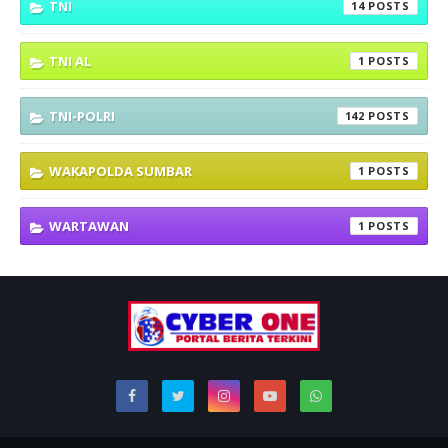
TNI
14
TNI AL
1
TNI-POLRI
142
WAKAPOLDA SUMBAR
1
WARTAWAN
1