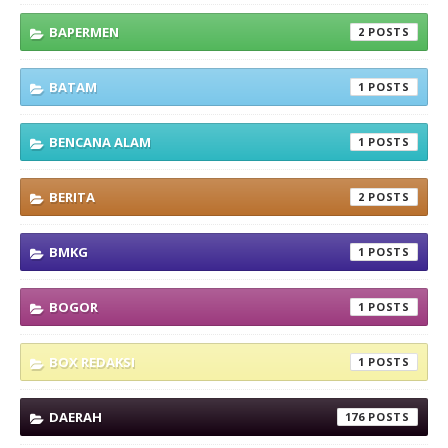
BAPERMEN
2
BATAM
1
BENCANA ALAM
1
BERITA
2
BMKG
1
BOGOR
1
BOX REDAKSI
1
DAERAH
176