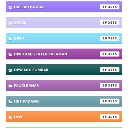
DAERAH PASBAR
1
DPD RI
1
DPR RI
1
DPRD KABUPATEN PASAMAN
1
DPW MOI SUMBAR
1
FAUZI BAHAR
9
HBT PADANG
1
HPN
1