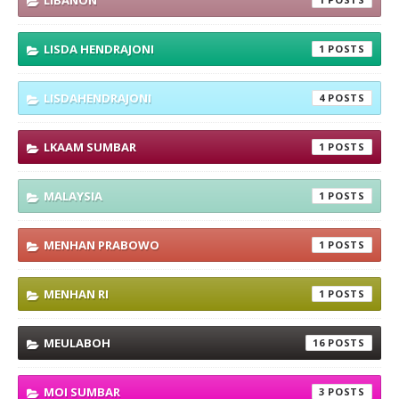
LIBANON
LISDA HENDRAJONI
1
LISDAHENDRAJONI
4
LKAAM SUMBAR
1
MALAYSIA
1
MENHAN PRABOWO
1
MENHAN RI
1
MEULABOH
16
MOI SUMBAR
3