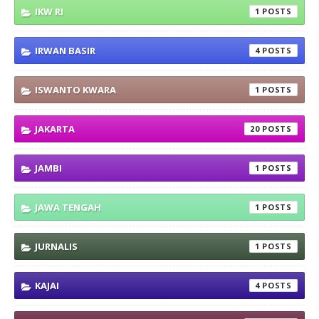
IKW RI
1
IRWAN BASIR
4
ISWANTO KWARA
1
JAKARTA
20
JAMBI
1
JAWA TENGAH
1
JURNALIS
1
KAJAI
4