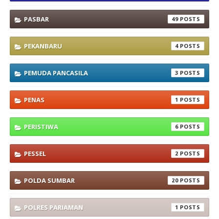
PASBAR
49
PEKANBARU
4
PEMUDA PANCASILA
3
PENAS
1
PERISTIWA
6
PESSEL
2
POLDA SUMBAR
20
POLRES PARIAMAN
1