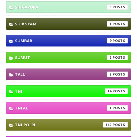
SINGAPURA
3
SUIR SYAM
1
SUMBAR
9
SUMUT
2
TALU
2
TNI
14
TNI AL
1
TNI-POLRI
142