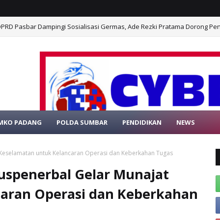
PRD Pasbar Dampingi Sosialisasi Germas, Ade Rezki Pratama Dorong P
MKO PADANG
POLDA SUMBAR
PENDIDIKAN
NEWS
 RESMI PORTAL BERITA MEDIAONLINE CYBER
 Keselamatan untuk Kelancaran Operasi dan Keberkahan Tugas
uspenerbal Gelar Munajat
aran Operasi dan Keberkahan