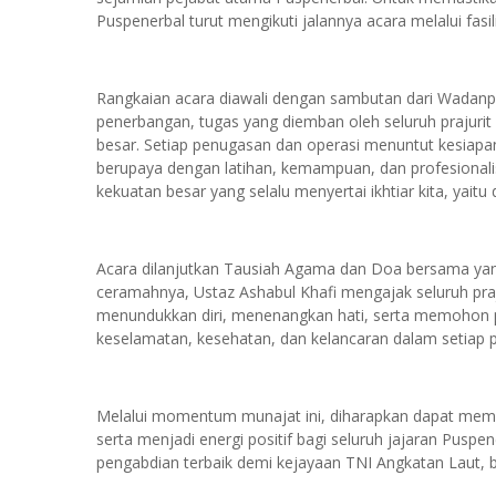
Puspenerbal turut mengikuti jalannya acara melalui fasili
Rangkaian acara diawali dengan sambutan dari Wadan
penerbangan, tugas yang diemban oleh seluruh prajurit
besar. Setiap penugasan dan operasi menuntut kesiapan, 
berupaya dengan latihan, kemampuan, dan profesionalis
kekuatan besar yang selalu menyertai ikhtiar kita, yai
Acara dilanjutkan Tausiah Agama dan Doa bersama yang
ceramahnya, Ustaz Ashabul Khafi mengajak seluruh praj
menundukkan diri, menenangkan hati, serta memohon 
keselamatan, kesehatan, dan kelancaran dalam setiap
Melalui momentum munajat ini, diharapkan dapat mem
serta menjadi energi positif bagi seluruh jajaran Pusp
pengabdian terbaik demi kejayaan TNI Angkatan Laut, 