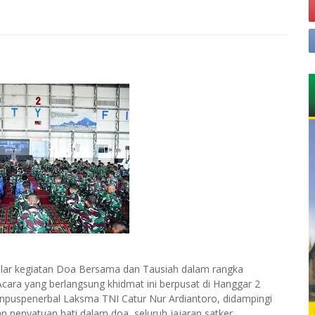
lar kegiatan Doa Bersama dan Tausiah dalam rangka
ara yang berlangsung khidmat ini berpusat di Hanggar 2
anpuspenerbal Laksma TNI Catur Nur Ardiantoro, didampingi
 penyatuan hati dalam doa, seluruh jajaran satker