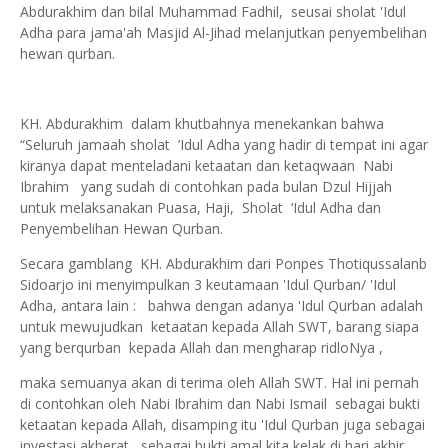
Abdurakhim dan bilal Muhammad Fadhil, seusai sholat 'Idul
Adha para jama'ah Masjid Al-Jihad melanjutkan penyembelihan
hewan qurban.
KH. Abdurakhim dalam khutbahnya menekankan bahwa
“Seluruh jamaah sholat ’Idul Adha yang hadir di tempat ini agar
kiranya dapat menteladani ketaatan dan ketaqwaan Nabi
Ibrahim yang sudah di contohkan pada bulan Dzul Hijjah
untuk melaksanakan Puasa, Haji, Sholat ‘Idul Adha dan
Penyembelihan Hewan Qurban.
Secara gamblang KH. Abdurakhim dari Ponpes Thotiqussalanb
Sidoarjo ini menyimpulkan 3 keutamaan 'Idul Qurban/ 'Idul
Adha, antara lain : bahwa dengan adanya 'Idul Qurban adalah
untuk mewujudkan ketaatan kepada Allah SWT, barang siapa
yang berqurban kepada Allah dan mengharap ridloNya ,
maka semuanya akan di terima oleh Allah SWT. Hal ini pernah
di contohkan oleh Nabi Ibrahim dan Nabi Ismail sebagai bukti
ketaatan kepada Allah, disamping itu 'Idul Qurban juga sebagai
investasi akherat , sebagai bukti amal kita kelak di hari akhir