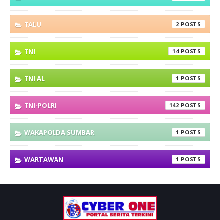
TALU
2
TNI
14
TNI AL
1
TNI-POLRI
142
WAKAPOLDA SUMBAR
1
WARTAWAN
1