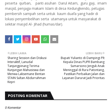
peserta qurban, panti asuhan Darul Aitam, guru gaji, imam
masjid, penjaga makam Islam di desa Kedungkendo, petugas
pembersih sampah serta untuk kaum duafa yang hadir di
lokasi penyembelihan serta utamanya untuk masyarakat di
sekitar masjid Al- Jihad (humas/dar).
LEBIH LAMA
LEBIH BARU
Sharing Session dan Diskusi
Bupati Yulianto di Dampingi Plt
Interaktif, Lanudal
Kepala Dinas PUPR Bambang
Tanjungpinang Terima
Sumarsono Jenguk Anak
Kunjungan Mahasiswa dan
Meninggal di Rura Patontang,
Menwa Laksemane Bentan
Pastikan Perbaikan Jalan dan
STAIN Sultan Abdurrahman
Layanan Darurat Jadi Prioritas
Kepri
POSTING KOMENTAR
0 Komentar