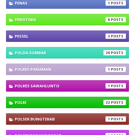
PENAS
1
PERISTIWA
6
PESSEL
2
POLDA SUMBAR
20
POLRES PARIAMAN
1
POLRES SAWAHLUNTO
1
POLRI
22
POLSEK BUNGTEKAB
1