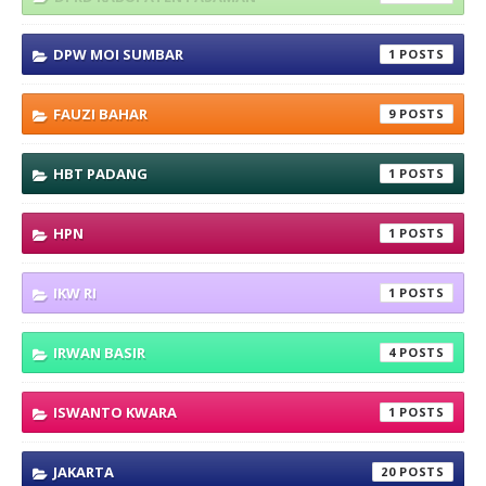
DPW MOI SUMBAR
1
FAUZI BAHAR
9
HBT PADANG
1
HPN
1
IKW RI
1
IRWAN BASIR
4
ISWANTO KWARA
1
JAKARTA
20