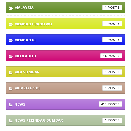
MALAYSIA
1
MENHAN PRABOWO
1
MENHAN RI
1
MEULABOH
16
MOI SUMBAR
3
MUARO BODI
1
NEWS
413
NEWS PERINDAG SUMBAR
1