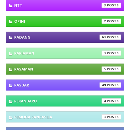
NTT
3
OPINI
2
PADANG
63
PARIAMAN
3
PASAMAN
5
PASBAR
49
PEKANBARU
4
PEMUDA PANCASILA
3