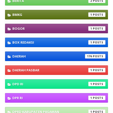
BERITA
2
BMKG
1
BOGOR
1
BOX REDAKSI
1
DAERAH
176
DAERAH PASBAR
1
DPD RI
1
DPR RI
1
DPRD KABUPATEN PASAMAN
1