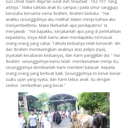
suci Umat Islam Alqur’an surat Ash Shaafaat : 102-107. Yang
artinya “ Maka tatkala anak itu sampai ( pada umur sanggup)
berusaha bersama-sama Ibrahim, Ibrahim berkata : “Hai
anakku sesungguhnya aku melihat dalam mimpi bahwa aku
menyembelihmu. Maka fikirkanlah apa pendapatmu” Ia
menjawab : “Hai bapakku, kerjakanlah apa yang di perintahkan
kepadamu, Insya Allah kamu akan mendapatiku termasuk
orang-orang yang sabar. Tatkala keduanya telah berserah diri
dan Ibrahim membaringkan anaknya atas pelipis (nya),
(nyatalah kesabaran keduanya), dan Kami panggillah dia: “ Hai
Ibrahim sesungguhnya kamu telah membenarkan mimpi itu,
sesungguhnya demikianlah Kami memberi balasan kepada
orang-orang yang berbuat baik. Sesungguhnya ini benar-benar
suatu ujian yang nyata, dan Kami tebus anak itu dengan
seekor sembelihan yang besar.”