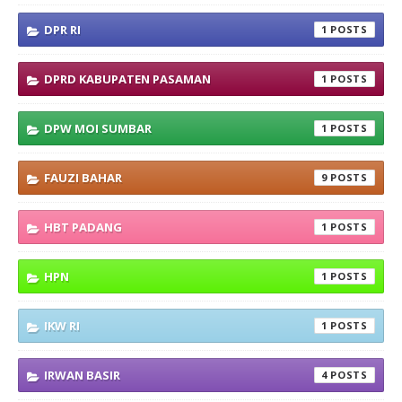
DPR RI
1
DPRD KABUPATEN PASAMAN
1
DPW MOI SUMBAR
1
FAUZI BAHAR
9
HBT PADANG
1
HPN
1
IKW RI
1
IRWAN BASIR
4