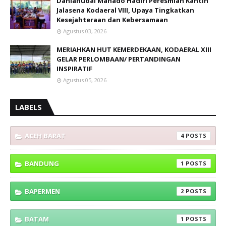
Danlanudal Manado Hadiri Peresmian Kantin
Jalasena Kodaeral VIII, Upaya Tingkatkan
Kesejahteraan dan Kebersamaan
Agustus 03, 2026
MERIAHKAN HUT KEMERDEKAAN, KODAERAL XIII
GELAR PERLOMBAAN/ PERTANDINGAN
INSPIRATIF
Agustus 05, 2026
LABELS
ACEH BARAT
4
BANDUNG
1
BAPERMEN
2
BATAM
1