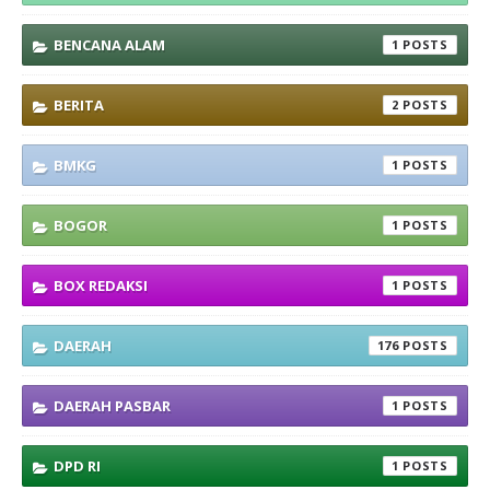
BENCANA ALAM
1
BERITA
2
BMKG
1
BOGOR
1
BOX REDAKSI
1
DAERAH
176
DAERAH PASBAR
1
DPD RI
1