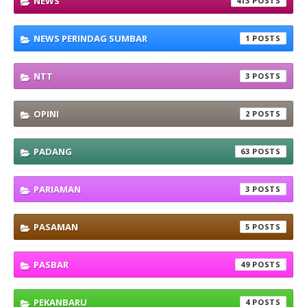
NEWS
413
NEWS PERINDAG SUMBAR
1
NTT
3
OPINI
2
PADANG
63
PARIAMAN
3
PASAMAN
5
PASBAR
49
PEKANBARU
4