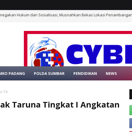
N, KODAERAL XIII GELAR PERLOMBAAN/ PERTANDINGAN INSPIRATIF
MKO PADANG
POLDA SUMBAR
PENDIDIKAN
NEWS
SELAMAT DATA
an 74
k Taruna Tingkat I Angkatan