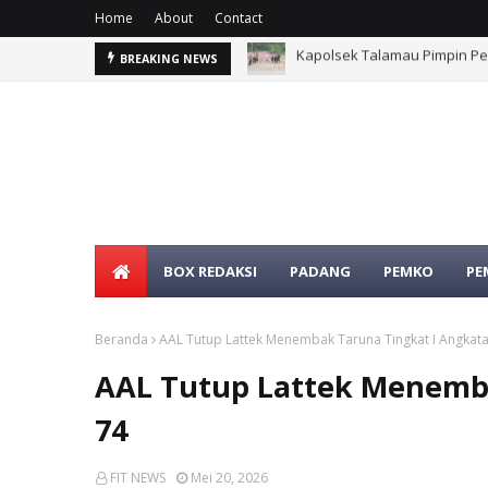
Home
About
Contact
inuruik Kecamatan Talamau
MERIAHKAN HUT KEMERDEKAA
BREAKING NEWS
BOX REDAKSI
PADANG
PEMKO
PE
Beranda
AAL Tutup Lattek Menembak Taruna Tingkat I Angkat
AAL Tutup Lattek Menemba
74
FIT NEWS
Mei 20, 2026