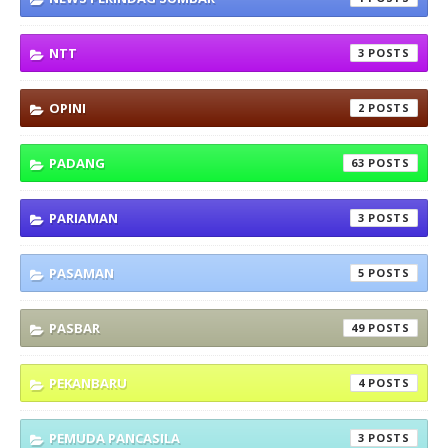
NTT
3
OPINI
2
PADANG
63
PARIAMAN
3
PASAMAN
5
PASBAR
49
PEKANBARU
4
PEMUDA PANCASILA
3