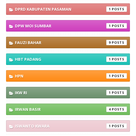
DPRD KABUPATEN PASAMAN
1
DPW MOI SUMBAR
1
FAUZI BAHAR
9
HBT PADANG
1
HPN
1
IKW RI
1
IRWAN BASIR
4
ISWANTO KWARA
1