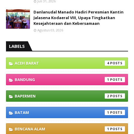
Juli 31, 2026
Danlanudal Manado Hadiri Peresmian Kantin
Jalasena Kodaeral VIII, Upaya Tingkatkan
Kesejahteraan dan Kebersamaan
Agustus 03, 2026
LABELS
ACEH BARAT
4
BANDUNG
1
BAPERMEN
2
BATAM
1
BENCANA ALAM
1