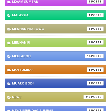
LKAAM SUMBAR
1
MALAYSIA
1
MENHAN PRABOWO
1
MENHAN RI
1
MEULABOH
16
MOI SUMBAR
3
MUARO BODI
1
NEWS
413
NEWS PERINDAG SUMBAR
1