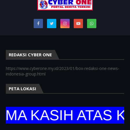
REDAKSI CYBER ONE
https://www.cyberone.my.id/2023/01/box-redaksi-one-news-
indonesia-group.html
PETA LOKASI
 KASIH ATAS KUN