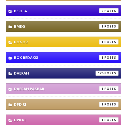
BERITA
2
BMKG
1
BOGOR
1
BOX REDAKSI
1
DAERAH
176
DAERAH PASBAR
1
DPD RI
1
DPR RI
1