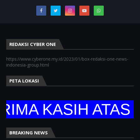
REDAKSI CYBER ONE
https://www.cyberone.my.id/2023/01/box-redaksi-one-news-
indonesia-group.html
PETA LOKASI
A KASIH ATAS KU
BREAKING NEWS