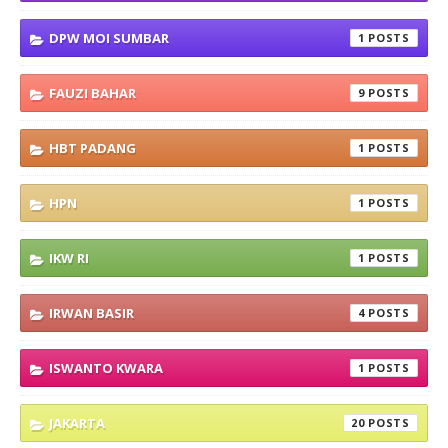
DPW MOI SUMBAR
1
FAUZI BAHAR
9
HBT PADANG
1
HPN
1
IKW RI
1
IRWAN BASIR
4
ISWANTO KWARA
1
JAKARTA
20