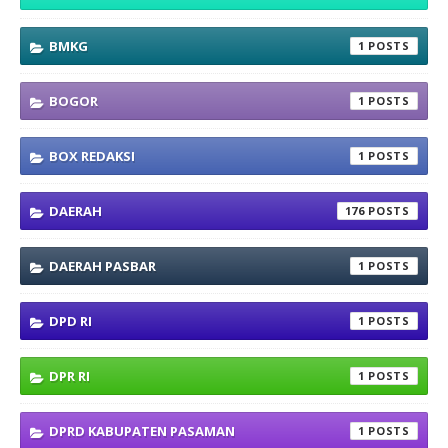
BMKG
1
BOGOR
1
BOX REDAKSI
1
DAERAH
176
DAERAH PASBAR
1
DPD RI
1
DPR RI
1
DPRD KABUPATEN PASAMAN
1