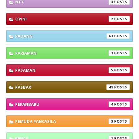
NTT
3
OPINI
2
PADANG
63
PARIAMAN
3
PASAMAN
5
PASBAR
49
PEKANBARU
4
PEMUDA PANCASILA
3
PENAS
1