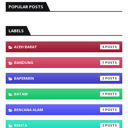
POPULAR POSTS
LABELS
ACEH BARAT
4
BANDUNG
1
BAPERMEN
2
BATAM
1
BENCANA ALAM
1
BERITA
2