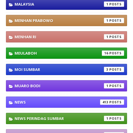
MALAYSIA
1
MENHAN PRABOWO
1
MENHAN RI
1
MEULABOH
16
MOI SUMBAR
3
MUARO BODI
1
NEWS
413
NEWS PERINDAG SUMBAR
1