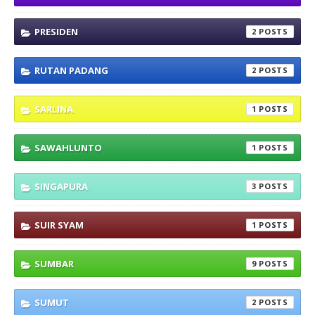
PRESIDEN
2
RUTAN PADANG
2
SARLINA
1
SAWAHLUNTO
1
SINGAPURA
3
SUIR SYAM
1
SUMBAR
9
SUMUT
2