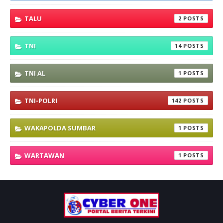
TALU
2
TNI
14
TNI AL
1
TNI-POLRI
142
WAKAPOLDA SUMBAR
1
WARTAWAN
1