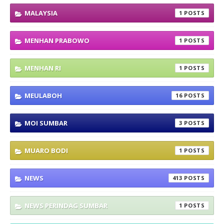
MALAYSIA
1
MENHAN PRABOWO
1
MENHAN RI
1
MEULABOH
16
MOI SUMBAR
3
MUARO BODI
1
NEWS
413
NEWS PERINDAG SUMBAR
1