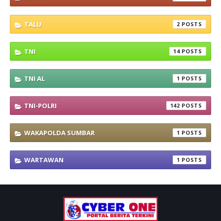
TALU
2
TNI
14
TNI AL
1
TNI-POLRI
142
WAKAPOLDA SUMBAR
1
WARTAWAN
1