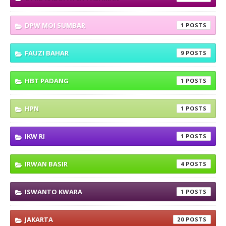
DPW MOI SUMBAR
1
FAUZI BAHAR
9
HBT PADANG
1
HPN
1
IKW RI
1
IRWAN BASIR
4
ISWANTO KWARA
1
JAKARTA
20