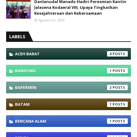
Danlanudal Manado Hadiri Peresmian Kantin
Jalasena Kodaeral VIII, Upaya Tingkatkan
Kesejahteraan dan Kebersamaan
Agustus 03, 2026
LABELS
ACEH BARAT
4
BANDUNG
1
BAPERMEN
2
BATAM
1
BENCANA ALAM
1