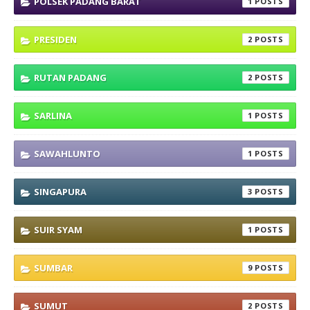
POLSEK PADANG BARAT
1
PRESIDEN
2
RUTAN PADANG
2
SARLINA
1
SAWAHLUNTO
1
SINGAPURA
3
SUIR SYAM
1
SUMBAR
9
SUMUT
2