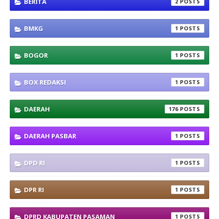
BERITA
2
BMKG
1
BOGOR
1
BOX REDAKSI
1
DAERAH
176
DAERAH PASBAR
1
DPD RI
1
DPR RI
1
DPRD KABUPATEN PASAMAN
1