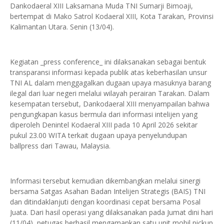
Dankodaeral XIII Laksamana Muda TNI Sumarji Bimoaji,
bertempat di Mako Satrol Kodaeral XIII, Kota Tarakan, Provinsi
Kalimantan Utara. Senin (13/04).
Kegiatan _press conference_ ini dilaksanakan sebagai bentuk
transparansi informasi kepada publik atas keberhasilan unsur
TNI AL dalam menggagalkan dugaan upaya masuknya barang
ilegal dari luar negeri melalui wilayah perairan Tarakan. Dalam
kesempatan tersebut, Dankodaeral XIII menyampailan bahwa
pengungkapan kasus bermula dari informasi intelijen yang
diperoleh Denintel Kodaeral XIII pada 10 April 2026 sekitar
pukul 23.00 WITA terkait dugaan upaya penyelundupan
ballpress dari Tawau, Malaysia.
Informasi tersebut kemudian dikembangkan melalui sinergi
bersama Satgas Asahan Badan Intelijen Strategis (BAIS) TNI
dan ditindaklanjuti dengan koordinasi cepat bersama Posal
Juata. Dari hasil operasi yang dilaksanakan pada Jumat dini hari
(11/04), petugas berhasil mengamankan satu unit mobil pickup