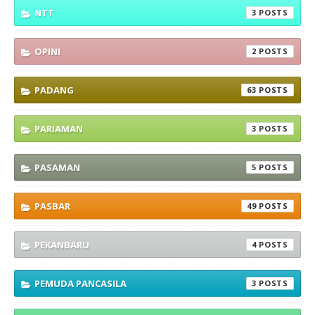
NTT
3
OPINI
2
PADANG
63
PARIAMAN
3
PASAMAN
5
PASBAR
49
PEKANBARU
4
PEMUDA PANCASILA
3