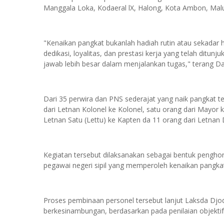
Manggala Loka, Kodaeral lX, Halong, Kota Ambon, Malu
"Kenaikan pangkat bukanlah hadiah rutin atau sekadar 
dedikasi, loyalitas, dan prestasi kerja yang telah dit
jawab lebih besar dalam menjalankan tugas," terang Da
Dari 35 perwira dan PNS sederajat yang naik pangkat 
dari Letnan Kolonel ke Kolonel, satu orang dari Mayor 
Letnan Satu (Lettu) ke Kapten da 11 orang dari Letnan 
Kegiatan tersebut dilaksanakan sebagai bentuk penghor
pegawai negeri sipil yang memperoleh kenaikan pangkat 
Proses pembinaan personel tersebut lanjut Laksda Djodi
berkesinambungan, berdasarkan pada penilaian objektif