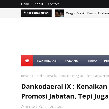
Home
About
Contact
Wagub Vasko Pimpin Evakuasi
BREAKING NEWS
BOX REDAKSI
PADANG
PEMKO
PE
Beranda
Dankodaeral lX : Kenaikan Pangkat Bukan Hanya Prom
Dankodaeral lX : Kenaika
Promosi Jabatan, Tepi Jug
FIT NEWS
April 01, 2026