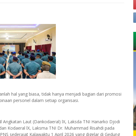
nlah hal yang biasa, tidak hanya menjadi bagian dari promosi
binaan personel dalam setiap organisasi.
Angkatan Laut (Dankodaeral) lX, Laksda TNI Hanarko Djodi
dan Kodaeral lX, Laksma TNI Dr. Muhammad Risahdi pada
NS sederajat Kalawaktu 1 April 2026 yang digelar di Gedung