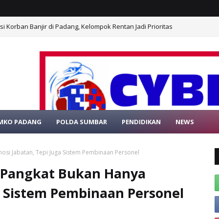
 Korban Banjir di Padang, Kelompok Rentan Jadi Prioritas
MKO PADANG
POLDA SUMBAR
PENDIDIKAN
NEWS
SELAMAT DA
osi Jabatan, Tepi Juga Sistem Pembinaan Personel
n Pangkat Bukan Hanya
a Sistem Pembinaan Personel