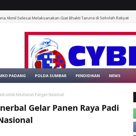
na Akmil Selesai Melaksanakan Giat Bhakti Taruna di Sekolah Rakyat
MKO PADANG
POLDA SUMBAR
PENDIDIKAN
NEWS
SELAMAT DATANG
adi untuk Ketahanan Pangan Nasional
nerbal Gelar Panen Raya Padi
Nasional