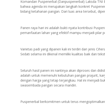
Komandan Puspenerbal (Danpuspenerbal) Laksda TNI B
bahwa agenda ini merupakan langkah konkret Puspener
bidang ketahanan pangan. Dari luas area tersebut, dipe
Panen raya hari ini adalah bukti nyata kontribusi Pusp
pemanfaatan lahan yang efektif mampu menjadi pilar 
Varietas padi yang dipanen kali ini terdiri dari jenis Cih
Sedati selama ini dikenal memiliki kualitas baik dan tek
Seluruh hasil panen ini nantinya akan diproses dan didis
adalah untuk memenuhi kebutuhan pangan prajurit, kary
dengan harga yang tetap terjangkau. Hal ini menjadi b
swasembada pangan secara mandiri.
Puspenerbal berkomitmen untuk terus mengoptimalkan 