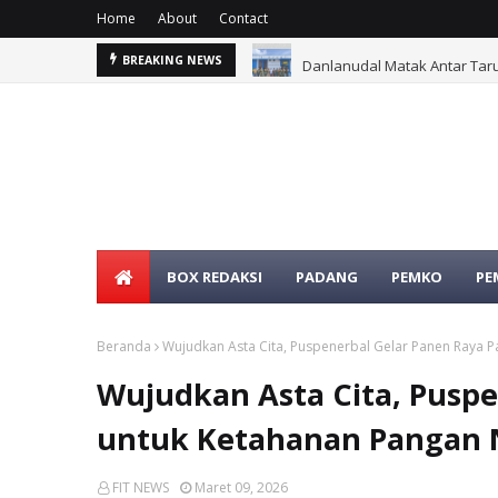
Home
About
Contact
Danlanudal Matak Antar Taru
BREAKING NEWS
BOX REDAKSI
PADANG
PEMKO
PE
Beranda
Wujudkan Asta Cita, Puspenerbal Gelar Panen Raya P
Wujudkan Asta Cita, Puspe
untuk Ketahanan Pangan 
FIT NEWS
Maret 09, 2026