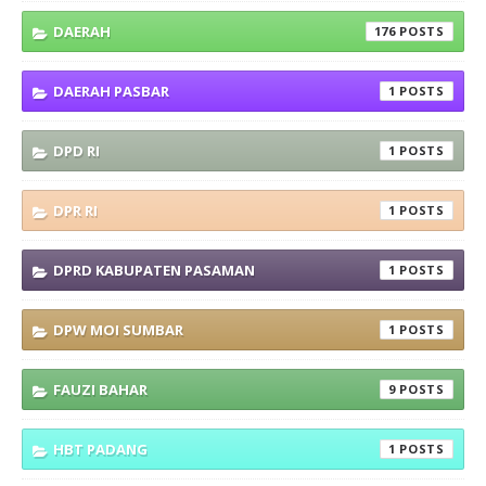
DAERAH
176
DAERAH PASBAR
1
DPD RI
1
DPR RI
1
DPRD KABUPATEN PASAMAN
1
DPW MOI SUMBAR
1
FAUZI BAHAR
9
HBT PADANG
1