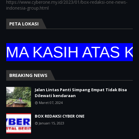
https://www.cyberone.my.id/2023/01/box-redaksi-one-news-
indonesia-group.html
PETA LOKASI
KASIH ATAS KUNJ
BREAKING NEWS
Jalan Lintas Panti Simpang Empat Tidak Bisa
Dilewati kendaraan
Maret 07, 2024
BOX REDAKSI CYBER ONE
Januari 15, 2023