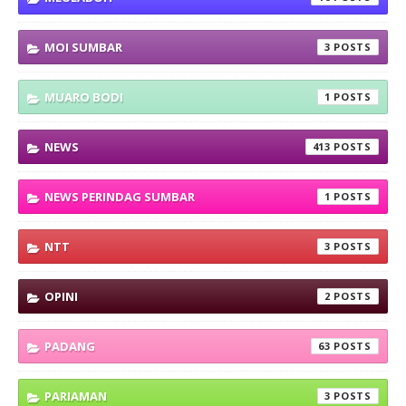
MOI SUMBAR
3
MUARO BODI
1
NEWS
413
NEWS PERINDAG SUMBAR
1
NTT
3
OPINI
2
PADANG
63
PARIAMAN
3