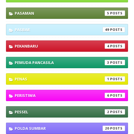
PASAMAN
5
PASBAR
49
PEKANBARU
4
PEMUDA PANCASILA
3
PENAS
1
PERISTIWA
6
PESSEL
2
POLDA SUMBAR
20