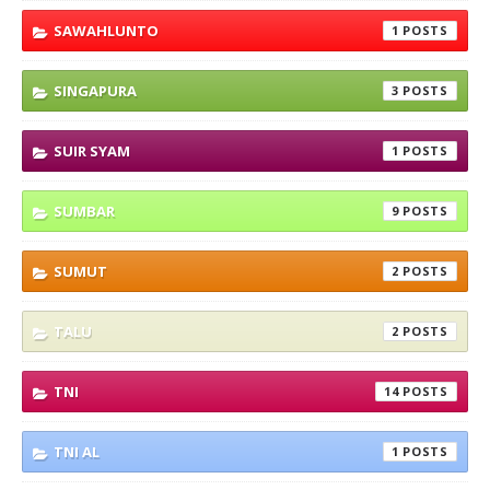
SAWAHLUNTO
1
SINGAPURA
3
SUIR SYAM
1
SUMBAR
9
SUMUT
2
TALU
2
TNI
14
TNI AL
1