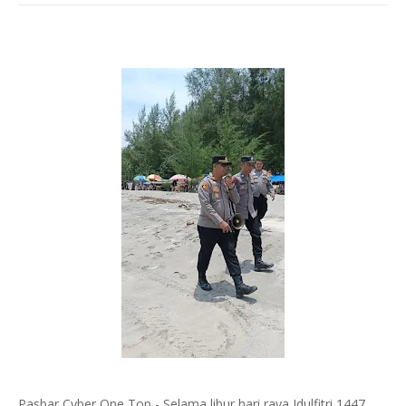
Pasbar,Cyber One Top - Selama libur hari raya Idulfitri 1447