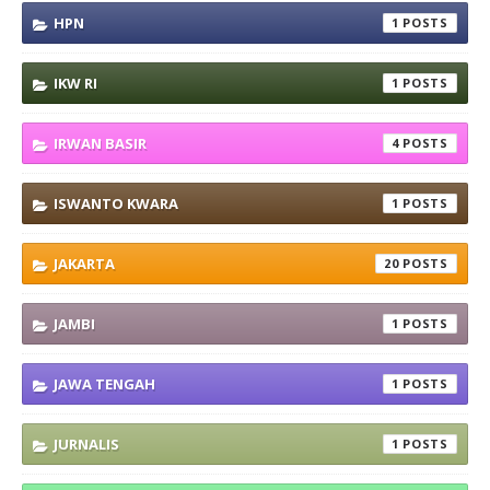
HPN
1
IKW RI
1
IRWAN BASIR
4
ISWANTO KWARA
1
JAKARTA
20
JAMBI
1
JAWA TENGAH
1
JURNALIS
1