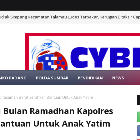
diak Simpang Kecamatan Talamau Ludes Terbakar, Kerugian Ditaksir Cap
MKO PADANG
POLDA SUMBAR
PENDIDIKAN
NEWS
BSITE RESMI PORTAL BERITA MEDIAONLINE 
s Pasaman Barat Serahkan Bantuan Untuk Anak Yatim
i Bulan Ramadhan Kapolres
Bantuan Untuk Anak Yatim