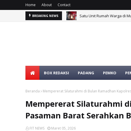
Home
About
Contact
Satu Unit Rumah Warga di Mu
BREAKING NEWS
BOX REDAKSI
PADANG
PEMKO
PE
SELAMAT DATANG DI WE
Beranda
Mempererat Silaturahmi di Bulan Ramadhan Kapolre
Mempererat Silaturahmi d
Pasaman Barat Serahkan 
FIT NEWS
Maret 05, 2026