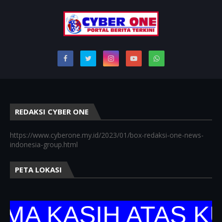
REDAKSI CYBER ONE
https://www.cyberone.my.id/2023/01/box-redaksi-one-news-
indonesia-group.html
PETA LOKASI
KASIH ATAS KUNJ