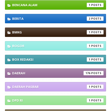
BENCANA ALAM
1
BERITA
2
BMKG
1
BOGOR
1
BOX REDAKSI
1
DAERAH
176
DAERAH PASBAR
1
DPD RI
1