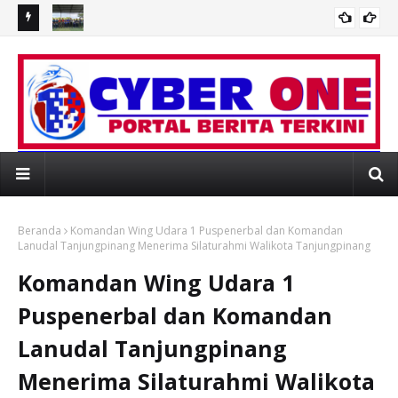
MERIAHKAN HUT KEMERDEKAAN, KODAERAL XIII GELAR
Sam
an Emas
PERLOMBAAN/ PERTANDINGAN INSPIRATIF
Ma
BSITE RESMI PORTAL BERITA MEDIAONLINE 
Beranda
Komandan Wing Udara 1 Puspenerbal dan Komandan
Lanudal Tanjungpinang Menerima Silaturahmi Walikota Tanjungpinang
Komandan Wing Udara 1
Puspenerbal dan Komandan
Lanudal Tanjungpinang
Menerima Silaturahmi Walikota