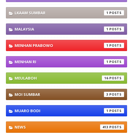
LKAAM SUMBAR
1
MALAYSIA
1
MENHAN PRABOWO
1
MENHAN RI
1
MEULABOH
16
MOI SUMBAR
3
MUARO BODI
1
NEWS
413