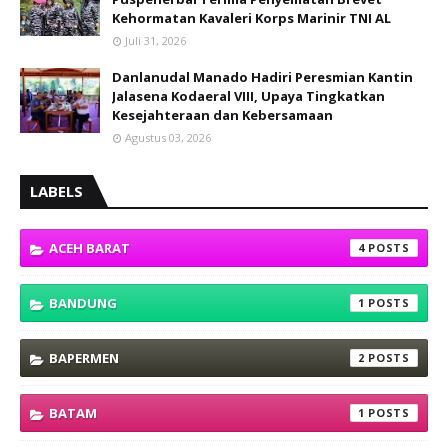
Kehormatan Kavaleri Korps Marinir TNI AL
Juli 31, 2026
Danlanudal Manado Hadiri Peresmian Kantin
Jalasena Kodaeral VIII, Upaya Tingkatkan
Kesejahteraan dan Kebersamaan
Agustus 03, 2026
LABELS
ACEH BARAT
4
BANDUNG
1
BAPERMEN
2
BATAM
1