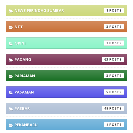
NEWS PERINDAG SUMBAR
1
NTT
3
OPINI
2
PADANG
63
PARIAMAN
3
PASAMAN
5
PASBAR
49
PEKANBARU
4