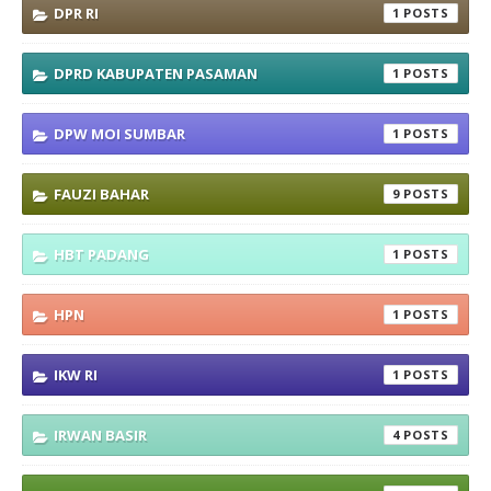
DPR RI
1
DPRD KABUPATEN PASAMAN
1
DPW MOI SUMBAR
1
FAUZI BAHAR
9
HBT PADANG
1
HPN
1
IKW RI
1
IRWAN BASIR
4