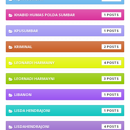
KHABID HUMAS POLDA SUMBAR
1
KPUSUMBAR
1
KRIMINAL
2
LEONARDI HARMAINY
4
LEORNADI HARMAYNI
3
LIBANON
1
LISDA HENDRAJONI
1
LISDAHENDRAJONI
4