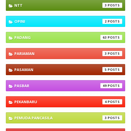
NTT
3
OPINI
2
PADANG
63
PARIAMAN
3
PASAMAN
5
PASBAR
49
PEKANBARU
4
PEMUDA PANCASILA
3