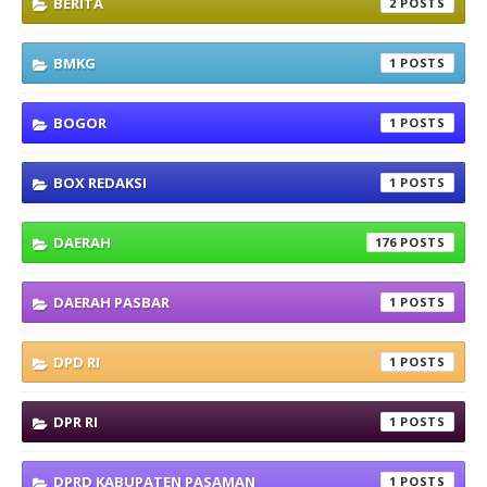
BERITA
2
BMKG
1
BOGOR
1
BOX REDAKSI
1
DAERAH
176
DAERAH PASBAR
1
DPD RI
1
DPR RI
1
DPRD KABUPATEN PASAMAN
1