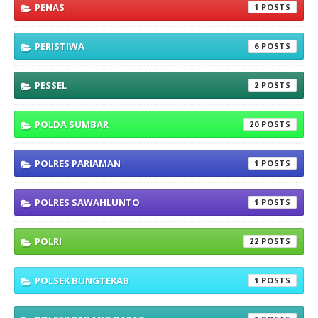
PENAS
1
PERISTIWA
6
PESSEL
2
POLDA SUMBAR
20
POLRES PARIAMAN
1
POLRES SAWAHLUNTO
1
POLRI
22
POLSEK BUNGTEKAB
1