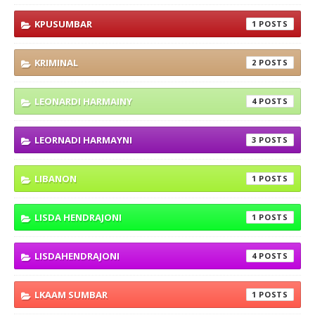
KPUSUMBAR
1
KRIMINAL
2
LEONARDI HARMAINY
4
LEORNADI HARMAYNI
3
LIBANON
1
LISDA HENDRAJONI
1
LISDAHENDRAJONI
4
LKAAM SUMBAR
1