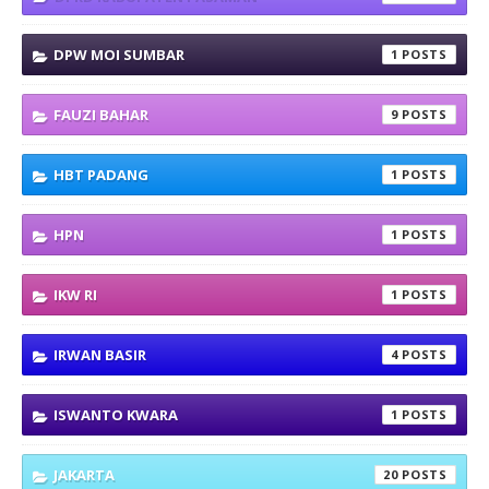
DPW MOI SUMBAR
1
FAUZI BAHAR
9
HBT PADANG
1
HPN
1
IKW RI
1
IRWAN BASIR
4
ISWANTO KWARA
1
JAKARTA
20