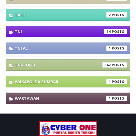
TALU
2
TNI
14
TNI AL
1
TNI-POLRI
142
WAKAPOLDA SUMBAR
1
WARTAWAN
1