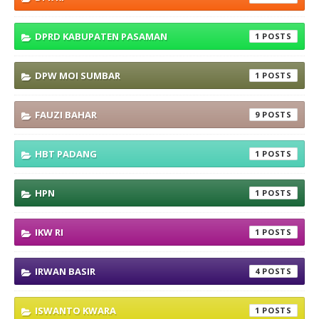
DPRD KABUPATEN PASAMAN
1
DPW MOI SUMBAR
1
FAUZI BAHAR
9
HBT PADANG
1
HPN
1
IKW RI
1
IRWAN BASIR
4
ISWANTO KWARA
1