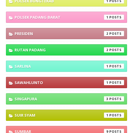
POLSEK BUNGTEKAB
1
POLSEK PADANG BARAT
1
PRESIDEN
2
RUTAN PADANG
2
SARLINA
1
SAWAHLUNTO
1
SINGAPURA
3
SUIR SYAM
1
SUMBAR
9