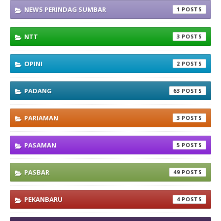
NEWS PERINDAG SUMBAR
1
NTT
3
OPINI
2
PADANG
63
PARIAMAN
3
PASAMAN
5
PASBAR
49
PEKANBARU
4