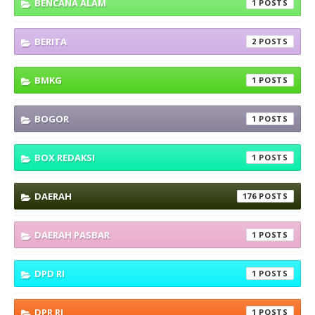
BENCANA ALAM
1
BERITA
2
BMKG
1
BOGOR
1
BOX REDAKSI
1
DAERAH
176
DAERAH PASBAR
1
DPD RI
1
DPR RI
1