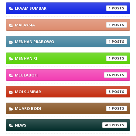
LKAAM SUMBAR
1
MALAYSIA
1
MENHAN PRABOWO
1
MENHAN RI
1
MEULABOH
16
MOI SUMBAR
3
MUARO BODI
1
NEWS
413