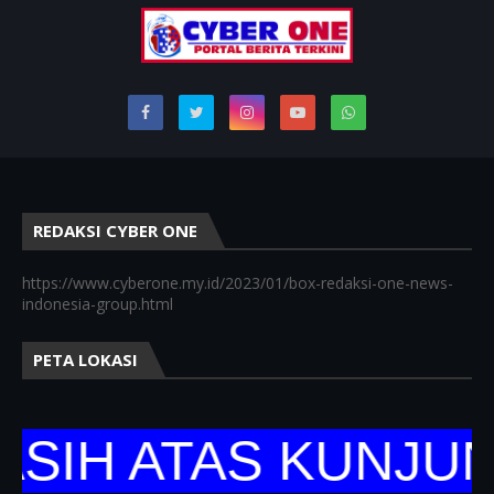
REDAKSI CYBER ONE
https://www.cyberone.my.id/2023/01/box-redaksi-one-news-
indonesia-group.html
PETA LOKASI
H ATAS KUNJUNGA