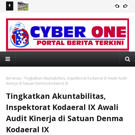
gangan,
Warga Jorong Kemajuan Talamau Meratap: Rumah Ratusan
Bup
gor
Tahun Belum Ada Listrik, Air Bersih Juga Mengalir Tak Lancar
Pem
Ha
I PORTAL BERITA MEDIAONLINE CYBER ONE
Beranda
Tingkatkan Akuntabilitas, Inspektorat Kodaeral IX Awali Audit
Kinerja di Satuan Denma Kodaeral IX
Tingkatkan Akuntabilitas,
Inspektorat Kodaeral IX Awali
Audit Kinerja di Satuan Denma
Kodaeral IX