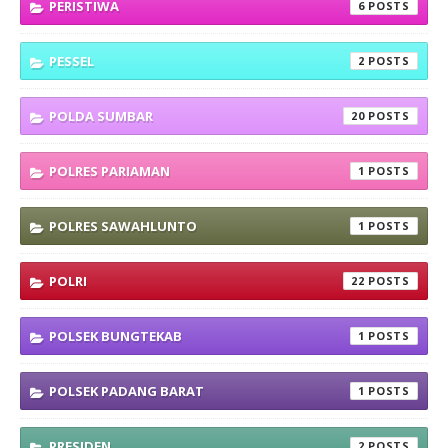
PERISTIWA
6
PESSEL
2
POLDA SUMBAR
20
POLRES PARIAMAN
1
POLRES SAWAHLUNTO
1
POLRI
22
POLSEK BUNGTEKAB
1
POLSEK PADANG BARAT
1
PRESIDEN
2