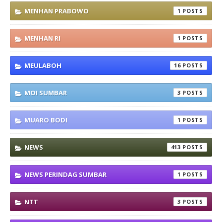
MENHAN PRABOWO
1
MENHAN RI
1
MEULABOH
16
MOI SUMBAR
3
MUARO BODI
1
NEWS
413
NEWS PERINDAG SUMBAR
1
NTT
3