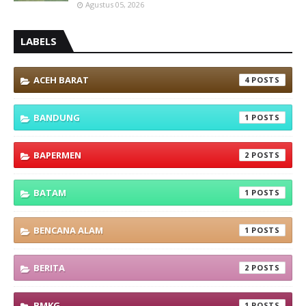
Agustus 05, 2026
LABELS
ACEH BARAT
4
BANDUNG
1
BAPERMEN
2
BATAM
1
BENCANA ALAM
1
BERITA
2
BMKG
1