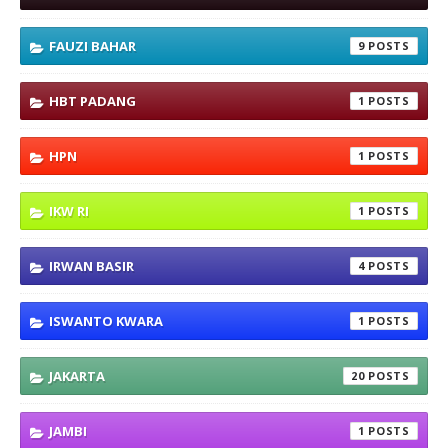
FAUZI BAHAR
9
HBT PADANG
1
HPN
1
IKW RI
1
IRWAN BASIR
4
ISWANTO KWARA
1
JAKARTA
20
JAMBI
1