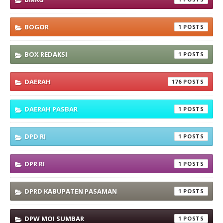
BOGOR
1
BOX REDAKSI
1
DAERAH
176
DAERAH PASBAR
1
DPD RI
1
DPR RI
1
DPRD KABUPATEN PASAMAN
1
DPW MOI SUMBAR
1