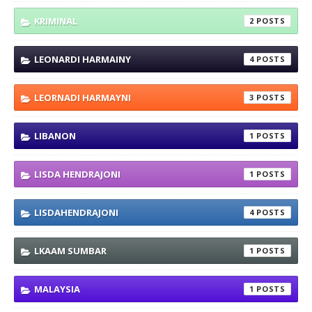
KRIMINAL
2
LEONARDI HARMAINY
4
LEORNADI HARMAYNI
3
LIBANON
1
LISDA HENDRAJONI
1
LISDAHENDRAJONI
4
LKAAM SUMBAR
1
MALAYSIA
1