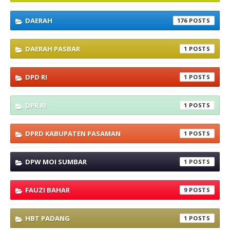
DAERAH
176
DAERAH PASBAR
1
DPD RI
1
DPR RI
1
DPRD KABUPATEN PASAMAN
1
DPW MOI SUMBAR
1
FAUZI BAHAR
9
HBT PADANG
1