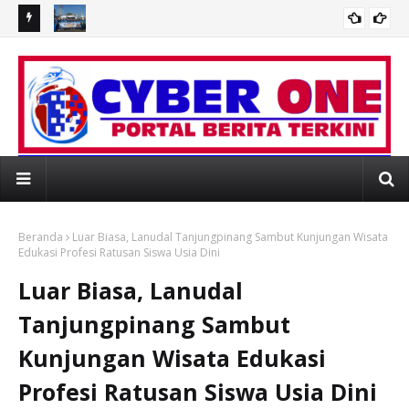
enastri
Peringati HUT ke-80 Jalasenastri, Dankodaeral IX Hadiri
Da
Semarak Jalasenstri Run dan Bakti Sosial
Wa
EBSITE RESMI PORTAL BERITA MEDIAONLINE
Beranda
Luar Biasa, Lanudal Tanjungpinang Sambut Kunjungan Wisata
Edukasi Profesi Ratusan Siswa Usia Dini
Luar Biasa, Lanudal
Tanjungpinang Sambut
Kunjungan Wisata Edukasi
Profesi Ratusan Siswa Usia Dini