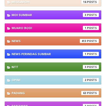
MEULABOH
16
MOI SUMBAR
3
MUARO BODI
1
NEWS
413
NEWS PERINDAG SUMBAR
1
NTT
3
OPINI
2
PADANG
63
3