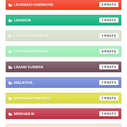
LEORNADI HARMAYNI
3
LIBANON
1
LISDA HENDRAJONI
1
LISDAHENDRAJONI
4
LKAAM SUMBAR
1
MALAYSIA
1
MENHAN PRABOWO
1
MENHAN RI
1