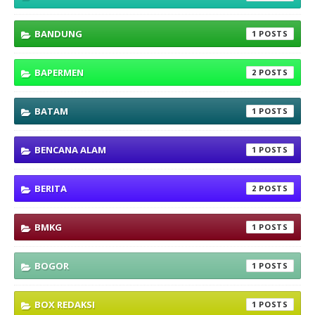
BANDUNG
1
BAPERMEN
2
BATAM
1
BENCANA ALAM
1
BERITA
2
BMKG
1
BOGOR
1
BOX REDAKSI
1