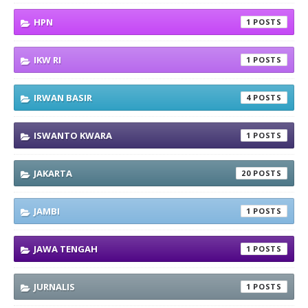
HPN
1
IKW RI
1
IRWAN BASIR
4
ISWANTO KWARA
1
JAKARTA
20
JAMBI
1
JAWA TENGAH
1
JURNALIS
1