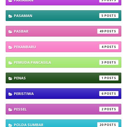
PARIAMAN
PASAMAN
5
PASBAR
49
PEKANBARU
4
PEMUDA PANCASILA
3
PENAS
1
PERISTIWA
6
PESSEL
2
POLDA SUMBAR
20