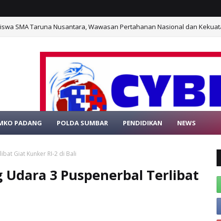
Siswa SMA Taruna Nusantara, Wawasan Pertahanan Nasional dan Kekuat
Siswa SMA Taruna Nusantara, Wawasan Pertahanan Nasional dan Kekuat
MKO PADANG
POLDA SUMBAR
PENDIDIKAN
NEWS
SELAMAT DAT
at Giat Kunker RI-2 di Bali ‎
g Udara 3 Puspenerbal Terlibat