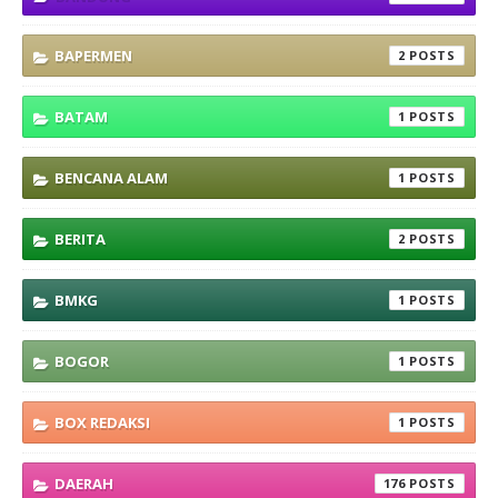
BAPERMEN
2
BATAM
1
BENCANA ALAM
1
BERITA
2
BMKG
1
BOGOR
1
BOX REDAKSI
1
DAERAH
176