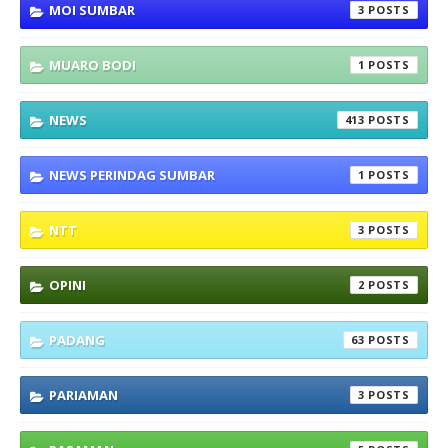
MOI SUMBAR
3
MUARO BODI
1
NEWS
413
NEWS PERINDAG SUMBAR
1
NTT
3
OPINI
2
PADANG
63
PARIAMAN
3