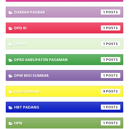
DAERAH PASBAR
1
DPD RI
1
DPR RI
1
DPRD KABUPATEN PASAMAN
1
DPW MOI SUMBAR
1
FAUZI BAHAR
9
HBT PADANG
1
HPN
1