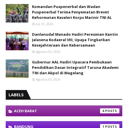
Komandan Puspenerbal dan Wadan
Puspenerbal Terima Penyematan Brevet
Kehormatan Kavaleri Korps Marinir TNI AL
Juli 31, 2026
Danlanudal Manado Hadiri Peresmian Kantin
Jalasena Kodaeral VIII, Upaya Tingkatkan
Kesejahteraan dan Kebersamaan
Agustus 03, 2026
Gubernur AAL Hadiri Upacara Pembukaan
Pendidikan Dasar Integratif Taruna Akademi
TNI dan Akpol di Magelang
Agustus 03, 2026
LABELS
ACEH BARAT
4
BANDUNG
1