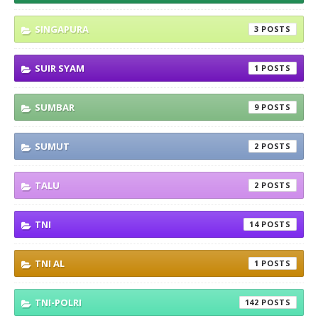
SINGAPURA
3
SUIR SYAM
1
SUMBAR
9
SUMUT
2
TALU
2
TNI
14
TNI AL
1
TNI-POLRI
142