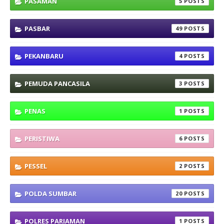
PASAMAN
5
PASBAR
49
PEKANBARU
4
PEMUDA PANCASILA
3
PENAS
1
PERISTIWA
6
PESSEL
2
POLDA SUMBAR
20
POLRES PARIAMAN
1