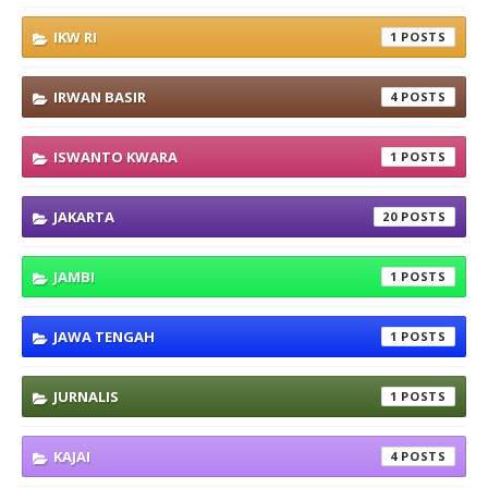
IKW RI
1
IRWAN BASIR
4
ISWANTO KWARA
1
JAKARTA
20
JAMBI
1
JAWA TENGAH
1
JURNALIS
1
KAJAI
4