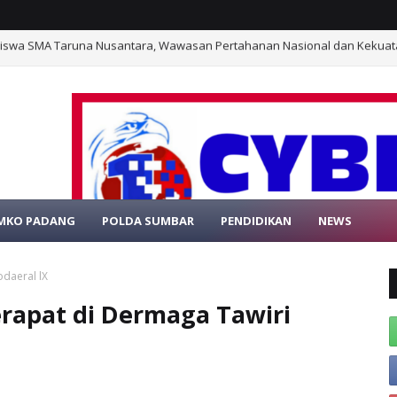
Siswa SMA Taruna Nusantara, Wawasan Pertahanan Nasional dan Kekuat
MKO PADANG
POLDA SUMBAR
PENDIDIKAN
NEWS
SELAMAT DAT
odaeral lX
rapat di Dermaga Tawiri