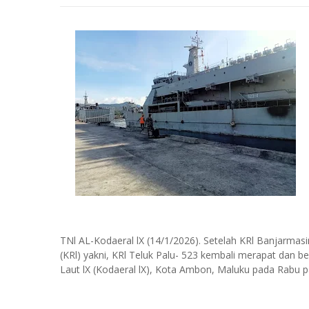
TNl AL-Kodaeral lX (14/1/2026). Setelah KRl Banjarmas
(KRl) yakni, KRl Teluk Palu- 523 kembali merapat dan
Laut lX (Kodaeral lX), Kota Ambon, Maluku pada Rabu pa