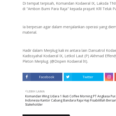
Di tempat terpisah, Komandan Kodaeral IX, Laksda TN
di "Ambon Bumi Para Raja" kepada prajurit KRl Teluk 
Ia berpesan agar dalam menjalankan operasi yang di
material.
Hadir dalam Merplug kali ini antara lain Dansatrol Koda
Kadissyahal Kodaeral IX, Letkol Laut (P) Akhmad Effend
Pleton Merplug. (@Dispen Kodaeral lX).
Facebook
Twitter
LEBIH LAMA
Komandan Wing Udara 1 Ikuti Coffee Morning PT Angkasa Pur
Indonesia Kantor Cabang Bandara Raja Haji Fisabilillah Bers
Stakeholder