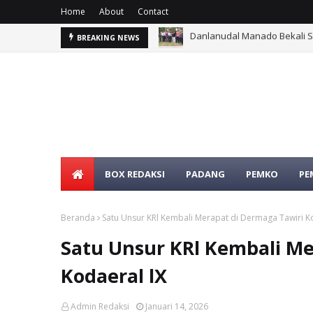
Home
About
Contact
Danlanudal Manado Bekali 
BREAKING NEWS
BOX REDAKSI
PADANG
PEMKO
PE
Beranda
Satu Unsur KRl Kembali Merapat di Dermaga Tawiri K
Satu Unsur KRl Kembali Me
Kodaeral lX
Admin Redaksi
Januari 14, 2026