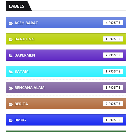
LABELS
ACEH BARAT
4
BANDUNG
1
BAPERMEN
2
BATAM
1
BENCANA ALAM
1
BERITA
2
BMKG
1