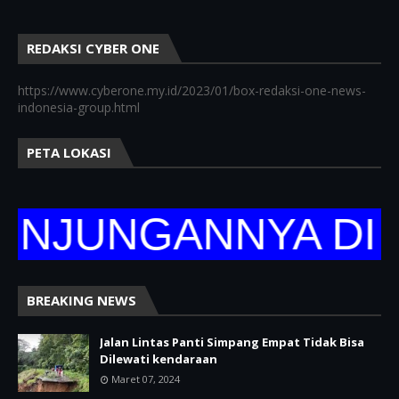
REDAKSI CYBER ONE
https://www.cyberone.my.id/2023/01/box-redaksi-one-news-
indonesia-group.html
PETA LOKASI
JUNGANNYA DI WE
BREAKING NEWS
Jalan Lintas Panti Simpang Empat Tidak Bisa
Dilewati kendaraan
Maret 07, 2024