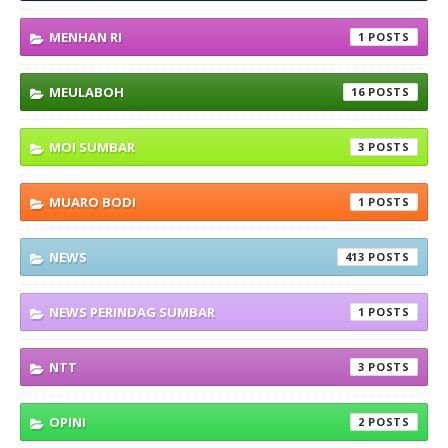
MENHAN RI
1
MEULABOH
16
MOI SUMBAR
3
MUARO BODI
1
NEWS
413
NEWS PERINDAG SUMBAR
1
NTT
3
OPINI
2