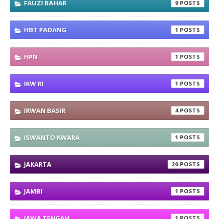
FAUZI BAHAR
9
HBT PADANG
1
HPN
1
IKW RI
1
IRWAN BASIR
4
ISWANTO KWARA
1
JAKARTA
20
JAMBI
1
JAWA TENGAH
1