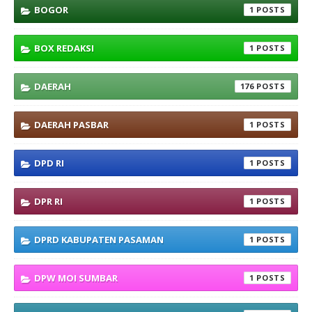
BOGOR
1
BOX REDAKSI
1
DAERAH
176
DAERAH PASBAR
1
DPD RI
1
DPR RI
1
DPRD KABUPATEN PASAMAN
1
DPW MOI SUMBAR
1