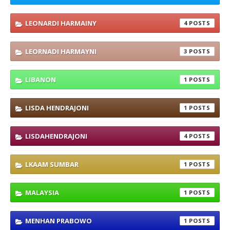
LEONARDI HARMAINY
4
LEORNADI HARMAYNI
3
LIBANON
1
LISDA HENDRAJONI
1
LISDAHENDRAJONI
4
LKAAM SUMBAR
1
MALAYSIA
1
MENHAN PRABOWO
1