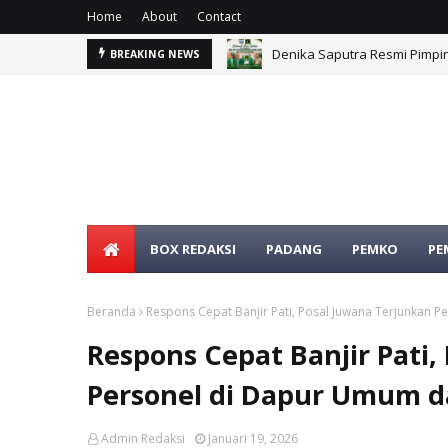
Home
About
Contact
Denika Saputra Resmi Pimpi
BREAKING NEWS
BOX REDAKSI
PADANG
PEMKO
PE
Beranda
Respons Cepat Banjir Pati, Posal Juwana Terjunkan 
Respons Cepat Banjir Pati
Personel di Dapur Umum d
Admin Redaksi
Januari 19, 2026