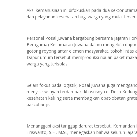
Aksi kemanusiaan ini difokuskan pada dua sektor utam
dan pelayanan kesehatan bagi warga yang mulai tersera
Personel Posal Juwana bergabung bersama jajaran F
Beragama) Kecamatan Juwana dalam mengelola dapur u
gotong royong antar elemen masyarakat, tokoh lintas 
Dapur umum tersebut memproduksi ribuan paket makana
warga yang terisolasi.
Selain fokus pada logistik, Posal Juwana juga mengga
menyisir wilayah terdampak, khususnya di Desa Kedu
kesehatan keliling serta membagikan obat-obatan grat
pascabanjir.
Menanggapi aksi tanggap darurat tersebut, Komandan 
Triswanto, S.E., M.Si., menegaskan bahwa seluruh jajar