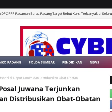
n DPC PPP Pasaman Barat, Pasang Target Rebut Kursi Terbanyak di Selur
MKO PADANG
POLDA SUMBAR
PENDIDIKAN
NEWS
SELAMAT DATANG DI WEB
Personel di Dapur Umum dan Distribusikan Obat-Obatan
, Posal Juwana Terjunkan
an Distribusikan Obat-Obatan