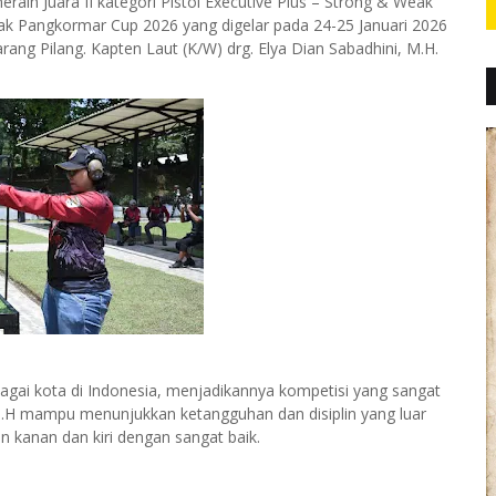
raih Juara II kategori Pistol Executive Plus – Strong & Weak
k Pangkormar Cup 2026 yang digelar pada 24-25 Januari 2026
ang Pilang. Kapten Laut (K/W) drg. Elya Dian Sabadhini, M.H.
rbagai kota di Indonesia, menjadikannya kompetisi yang sangat
M.H mampu menunjukkan ketangguhan dan disiplin yang luar
kanan dan kiri dengan sangat baik.