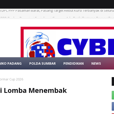
PRD Pasbar Dampingi Sosialisasi Germas, Ade Rezki Pratama Dorong P
MKO PADANG
POLDA SUMBAR
PENDIDIKAN
NEWS
SELAMAT DATAN
kormar Cup 2026
I di Lomba Menembak