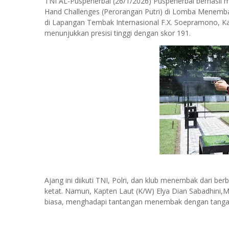
TNI AL-Puspenerbal (26/1/2026) Puspenerbal berhasil me
Hand Challenges (Perorangan Putri) di Lomba Menemba
di Lapangan Tembak Internasional F.X. Soepramono, Kar
menunjukkan presisi tinggi dengan skor 191.
Ajang ini diikuti TNI, Polri, dan klub menembak dari be
ketat. Namun, Kapten Laut (K/W) Elya Dian Sabadhini,
biasa, menghadapi tantangan menembak dengan tangan 