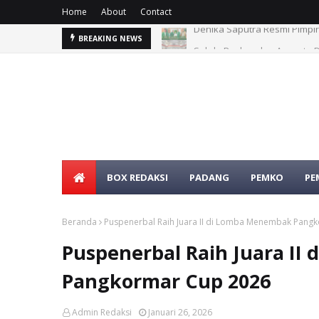
Home
About
Contact
Sekda Pasbar dan Anggota D
BREAKING NEWS
BOX REDAKSI
PADANG
PEMKO
PE
Beranda
Puspenerbal Raih Juara II di Lomba Menembak Pang
Puspenerbal Raih Juara I
Pangkormar Cup 2026
Admin Redaksi
Januari 26, 2026